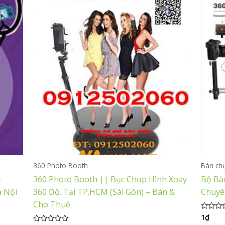
360 Photo Booth
Bàn ch
Ộ
360 Photo Booth || Bục Chụp Hình Xoay
Bộ Bà
 Nội
360 Độ. Tại TP.HCM (Sài Gòn) – Bán &
Chuyê
Cho Thuê
1
₫
Được
xếp