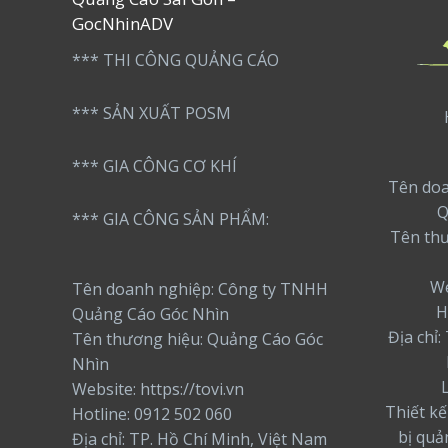
GocNhinADV
*** THI CÔNG QUẢNG CÁO
*** SẢN XUẤT POSM
*** GIA CÔNG CƠ KHÍ
Tên doa
Q
*** GIA CÔNG SẢN PHẨM:
Tên th
We
Tên doanh nghiệp: Công ty TNHH
H
Quảng Cáo Góc Nhìn
Địa chỉ
Tên thương hiệu: Quảng Cáo Góc
Nhìn
Website: https://tovi.vn
Thiết kế
Hotline: 0912 502 060
bị quả
Địa chỉ: TP. Hồ Chí Minh, Việt Nam