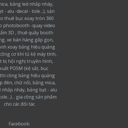
ica, bảng led nhấp nháy,
t - alu -decal - tole…), sản
ho thuê bục xoay tròn 360
o photobooth -quay video
ẩm 3D , thuê quầy booth
ng, xe bán hàng gấp gọn,
nh xoay bảng hiệu quảng
 công cơ khí tủ kệ máy tính,
t bị hội nghị truyền hình,
xuất POSM (kệ sắt, bục
thi công bảng hiệu quảng
ộp đèn, chữ nổi, bảng mica,
 nhấp nháy, bảng bạt - alu
 tole…)… gia công sản phẩm
cho các đối tác
Facebook: