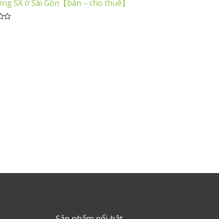
ưởng SX ở Sài Gòn【bán – cho thuê】
Sản phẩm nổi bật