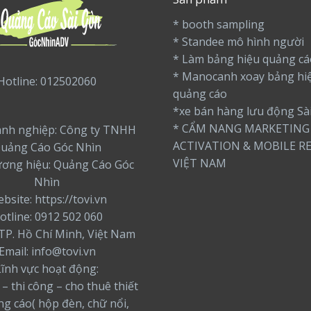
* booth sampling
* Standee mô hình người
* Làm bảng hiệu quảng cá
* Manocanh xoay bảng hi
Hotline: 012502060
quảng cáo
*xe bán hàng lưu động Sà
* CẨM NANG MARKETING
nh nghiệp: Công ty TNHH
ACTIVATION & MOBILE RE
uảng Cáo Góc Nhìn
VIỆT NAM
ương hiệu: Quảng Cáo Góc
Nhìn
bsite: https://tovi.vn
otline: 0912 502 060
: TP. Hồ Chí Minh, Việt Nam
Email: info@tovi.vn
Lĩnh vực hoạt động:
 – thi công – cho thuê thiết
ng cáo( hộp đèn, chữ nổi,