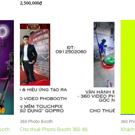
2,500,000
₫
Được
hạng
xếp
0
hạng
5
0
sao
5
sao
360 Photo Booth
360 Ph
ooth
Cho thuê Photo Booth 360 độ
Khách