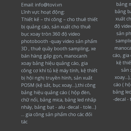
bảng m
Email: info@tovi.vn
bảng bạ
Lĩnh vực hoạt động:
xuất c
Thiết kế – thi công – cho thuê thiết
độ vide
bị quảng cáo, sản xuất cho thuê
sản ph
bục xoay tròn 360 độ video
sampli
photobooth -quay video sản phẩm
manoca
3D , thuê quầy booth sampling, xe
cáo, gia
bán hàng gấp gọn, manocanh
kệ thiế
xoay bảng hiệu quảng cáo, gia
sản 
công cơ khí tủ kệ máy tính, kệ thiết
xoay…),
bị hội nghị truyền hình, sản xuất
cáo ( h
POSM (kệ sắt, bục xoay…),thi công
bảng led
bảng hiệu quảng cáo ( hộp đèn,
-decal -
chữ nổi, bảng mica, bảng led nhấp
nháy, bảng bạt - alu -decal - tole…)
… gia công sản phẩm cho các đối
tác