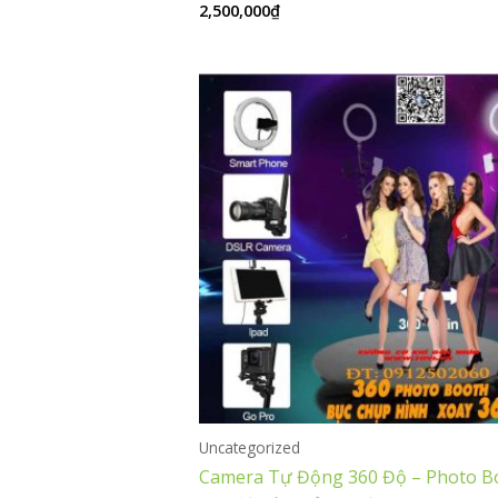
2,500,000
₫
Được
xếp
hạng
0
5
sao
Uncategorized
Camera Tự Động 360 Độ – Photo B