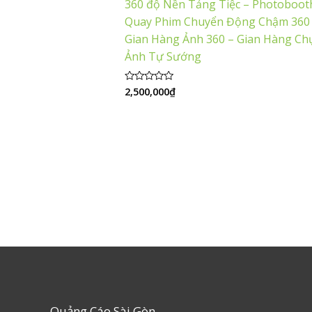
360 độ Nền Tảng Tiệc – Photoboot
Quay Phim Chuyển Động Chậm 360
Gian Hàng Ảnh 360 – Gian Hàng Ch
Ảnh Tự Sướng
2,500,000
₫
Được
xếp
hạng
0
5
sao
Quảng Cáo Sài Gòn –