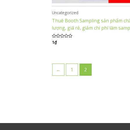
Uncategorized
Thuê Booth Sampling sản phẩm ch
lượng, giá rẻ, giảm chi phí làm samp
1
₫
Được
xếp
hạng
0
5
sao
←
1
2