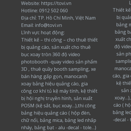
Website: https://tovi.vn
Thiết kế
Hotline: 0912 502 060
bị quả
Địa chỉ: TP. Hồ Chí Minh, Việt Nam
bảng m
Email: info@tovi.vn
bảng bạ
Lĩnh vực hoạt động:
xuất c
Thiết kế – thi công – cho thuê thiết
độ vide
bị quảng cáo, sản xuất cho thuê
sản ph
bục xoay tròn 360 độ video
sampli
photobooth -quay video sản phẩm
manoca
3D , thuê quầy booth sampling, xe
cáo, gia
bán hàng gấp gọn, manocanh
kệ thiế
xoay bảng hiệu quảng cáo, gia
sản 
công cơ khí tủ kệ máy tính, kệ thiết
xoay…),
bị hội nghị truyền hình, sản xuất
cáo ( h
POSM (kệ sắt, bục xoay…),thi công
bảng led
bảng hiệu quảng cáo ( hộp đèn,
-decal -
chữ nổi, bảng mica, bảng led nhấp
nháy, bảng bạt - alu -decal - tole…)