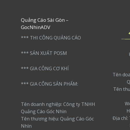
Quảng Cáo Sài Gòn –
GocNhinADV
*** THI CÔNG QUẢNG CÁO
*** SẢN XUẤT POSM
*** GIA CÔNG CƠ KHÍ
Tên doa
Q
*** GIA CÔNG SẢN PHẨM:
Tên th
We
Tên doanh nghiệp: Công ty TNHH
H
Quảng Cáo Góc Nhìn
Địa chỉ
Tên thương hiệu: Quảng Cáo Góc
Nhìn