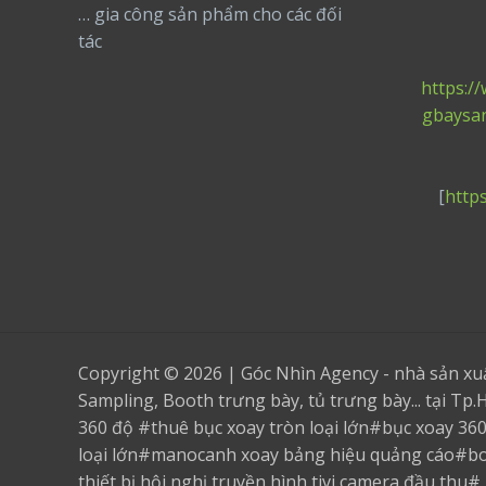
… gia công sản phẩm cho các đối
tác
https:/
gbaysa
[
http
Copyright © 2026 | Góc Nhìn Agency - nhà sản x
Sampling, Booth trưng bày, tủ trưng bày... tại T
360 độ #thuê bục xoay tròn loại lớn#bục xoay 36
loại lớn#manocanh xoay bảng hiệu quảng cáo#b
thiết bị hội nghị truyền hình tivi camera đầu thu#