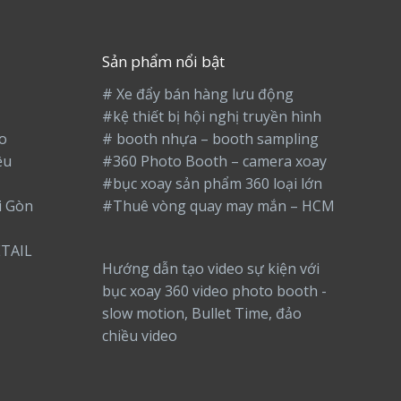
Sản phẩm nổi bật
# Xe đẩy bán hàng lưu động
#kệ thiết bị hội nghị truyền hình
o
# booth nhựa – booth sampling
ệu
#360 Photo Booth – camera xoay
#bục xoay sản phẩm 360 loại lớn
i Gòn
#Thuê vòng quay may mắn – HCM
TAIL
Hướng dẫn tạo video sự kiện với
bục xoay 360 video photo booth -
slow motion, Bullet Time, đảo
chiều video