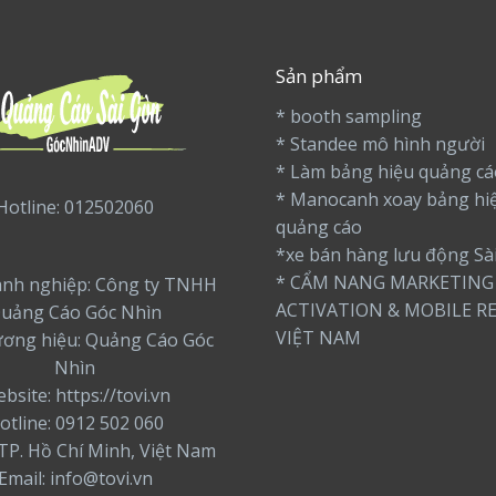
Sản phẩm
* booth sampling
* Standee mô hình người
* Làm bảng hiệu quảng cá
* Manocanh xoay bảng hi
Hotline: 012502060
quảng cáo
*xe bán hàng lưu động Sà
* CẨM NANG MARKETING
nh nghiệp: Công ty TNHH
ACTIVATION & MOBILE RE
uảng Cáo Góc Nhìn
VIỆT NAM
ương hiệu: Quảng Cáo Góc
Nhìn
bsite: https://tovi.vn
otline: 0912 502 060
: TP. Hồ Chí Minh, Việt Nam
Email: info@tovi.vn