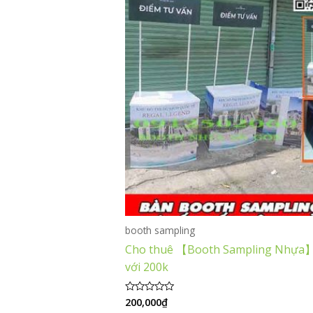
booth sampling
Cho thuê 【Booth Sampling Nhựa】
với 200k
200,000
₫
Được
xếp