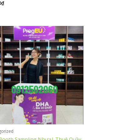
0
₫
gorized
Booth Sampling Nhựa| Thuê Quầy