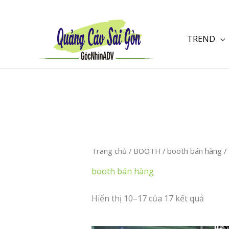
Nhảy
tới
nội
TREND
dung
Trang chủ
/
BOOTH
/
booth bán hàng
/
booth bán hàng
Hiển thị 10–17 của 17 kết quả