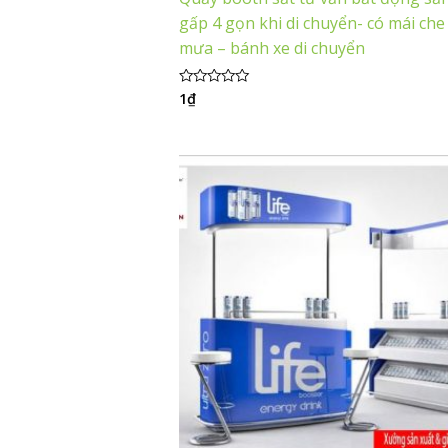
gấp 4 gọn khi di chuyển- có mái ch
mưa – bánh xe di chuyển
1
₫
Được
xếp
hạng
0
5
sao