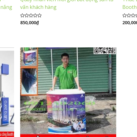
e nắng
vấn khách hàng
Booth
850,000
₫
200,00
Được
Được
xếp
xếp
hạng
hạng
0
0
5
5
sao
sao