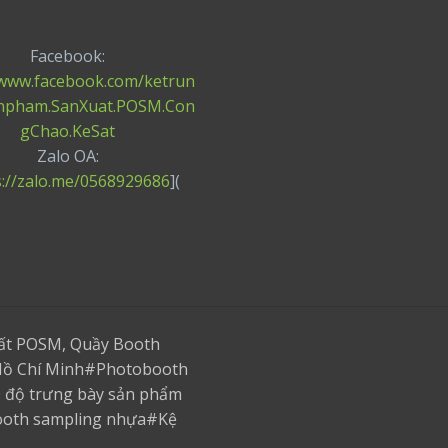
Facebook:
/www.facebook.com/ketrun
npham.SanXuat.POSM.Con
gChao.KeSat
Zalo OA:
s://zalo.me/0568929686
](
uất POSM, Quầy Booth
p.Hồ Chí Minh#Photobooth
0 độ trưng bày sản phẩm
ooth sampling nhựa#Kệ