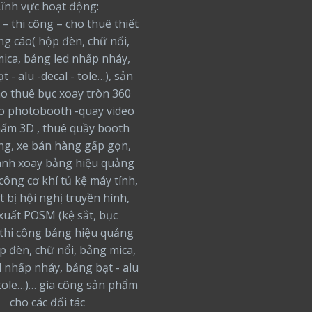
Lĩnh vực hoạt động:
 – thi công – cho thuê thiết
ng cáo( hộp đèn, chữ nổi,
ica, bảng led nhấp nháy,
t - alu -decal - tole…), sản
ho thuê bục xoay tròn 360
o photobooth -quay video
ẩm 3D , thuê quầy booth
ng, xe bán hàng gấp gọn,
nh xoay bảng hiệu quảng
 công cơ khí tủ kệ máy tính,
t bị hội nghị truyền hình,
xuất POSM (kệ sắt, bục
thi công bảng hiệu quảng
ộp đèn, chữ nổi, bảng mica,
 nhấp nháy, bảng bạt - alu
 tole…)… gia công sản phẩm
cho các đối tác