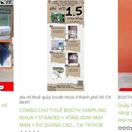
địa chỉ thuê quầy booth nhựa ở thành phố Hồ Chí
BOOT
Minh?
chỉ
Quầy 
COMBO CHO THUÊ BOOTH SAMPLING
nắng 
NHỰA + STANDEE + VÒNG XOAY MAY
mọi n
MẮN + DÙ QUẢNG CÁO….TẠI TP.HCM