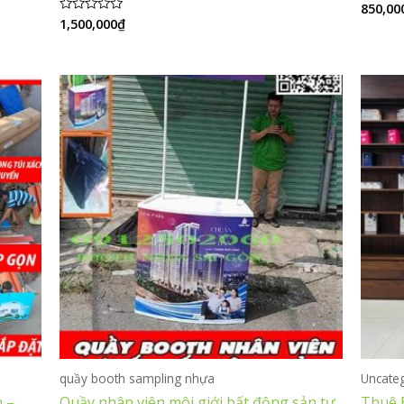
850,00
Được
xếp
1,500,000
₫
Được
hạng
xếp
0
hạng
5
0
sao
5
sao
quầy booth sampling nhựa
Uncate
 –
Quầy nhân viên môi giới bất động sản tư
Thuê 