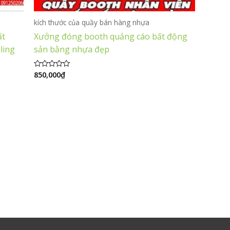
kích thước của quầy bán hàng nhựa
ất
Xưởng đóng booth quảng cáo bất động
ling
sản bằng nhựa đẹp
850,000
₫
Được
xếp
hạng
0
5
sao