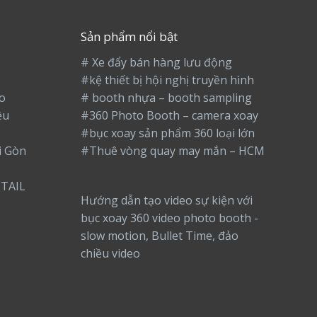
Sản phẩm nổi bật
# Xe đẩy bán hàng lưu động
#kệ thiết bị hội nghị truyền hình
o
# booth nhựa – booth sampling
ệu
#360 Photo Booth – camera xoay
#bục xoay sản phẩm 360 loại lớn
i Gòn
#Thuê vòng quay may mắn – HCM
TAIL
Hướng dẫn tạo video sự kiện với
bục xoay 360 video photo booth -
slow motion, Bullet Time, đảo
chiều video