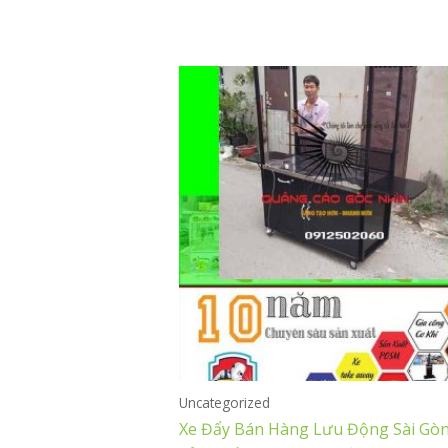
hạng
0
5
sao
Uncategorized
Xe Đẩy Bán Hàng Lưu Động Sài Gòn