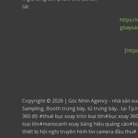
tác
https:/
gbaysa
[
http
Copyright © 2026 | Góc Nhìn Agency - nhà sản x
Sampling, Booth trưng bày, tủ trưng bày... tại T
360 độ #thuê bục xoay tròn loại lớn#bục xoay 36
loại lớn#manocanh xoay bảng hiệu quảng cáo#b
thiết bị hội nghị truyền hình tivi camera đầu thu#