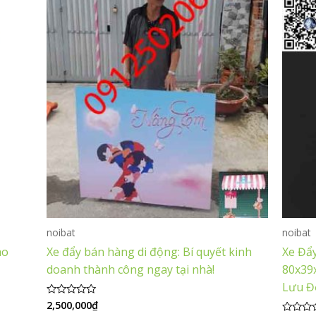
noibat
noibat
ao
Xe đẩy bán hàng di động: Bí quyết kinh
Xe Đẩ
doanh thành công ngay tại nhà!
80x39
Lưu Đ
2,500,000
₫
Được
xếp