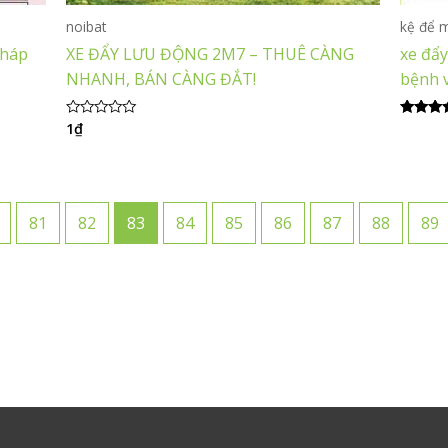
noibat
kệ để 
Pháp
XE ĐẨY LƯU ĐỘNG 2M7 – THUÊ CÀNG
xe đẩy
NHANH, BÁN CÀNG ĐẮT!
bệnh v
1
₫
Được
Được x
xếp
hạng
hạng
5.00
0
5 sao
5
sao
81
82
83
84
85
86
87
88
89