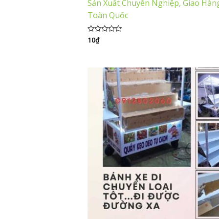
Sản Xuất Chuyên Nghiệp, Giao Hàn
Toàn Quốc
10
₫
Được
xếp
hạng
0
5
sao