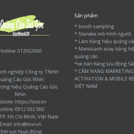
Sản phẩm
* booth sampling
* Standee mô hình người
* Làm bảng hiệu quảng cá
* Manocanh xoay bảng hi
Hotline: 012502060
quảng cáo
*xe bán hàng lưu động Sà
* CẨM NANG MARKETING
nh nghiệp: Công ty TNHH
ACTIVATION & MOBILE RE
uảng Cáo Góc Nhìn
VIỆT NAM
ương hiệu: Quảng Cáo Góc
Nhìn
bsite: https://tovi.vn
otline: 0912 502 060
: TP. Hồ Chí Minh, Việt Nam
Email: info@tovi.vn
Lĩnh vực hoạt động: