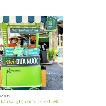
gorized
 bán hàng tiện lợi 1m2x0.6x1m96 –