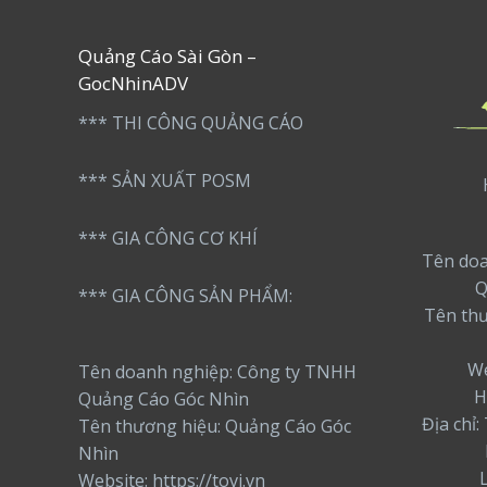
Quảng Cáo Sài Gòn –
GocNhinADV
*** THI CÔNG QUẢNG CÁO
*** SẢN XUẤT POSM
*** GIA CÔNG CƠ KHÍ
Tên doa
Q
*** GIA CÔNG SẢN PHẨM:
Tên th
We
Tên doanh nghiệp: Công ty TNHH
H
Quảng Cáo Góc Nhìn
Địa chỉ
Tên thương hiệu: Quảng Cáo Góc
Nhìn
Website: https://tovi.vn