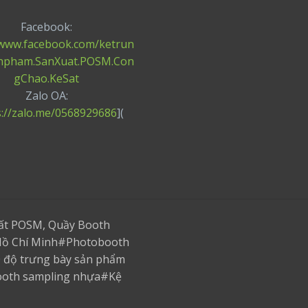
Facebook:
/www.facebook.com/ketrun
npham.SanXuat.POSM.Con
gChao.KeSat
Zalo OA:
s://zalo.me/0568929686
](
uất POSM, Quầy Booth
p.Hồ Chí Minh#Photobooth
0 độ trưng bày sản phẩm
ooth sampling nhựa#Kệ