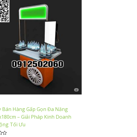
y Bán Hàng Gấp Gọn Đa Năng
x180cm – Giải Pháp Kinh Doanh
ộng Tối Ưu