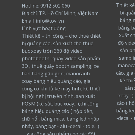
Thiết kế
Hotline: 0912 502 060
bị quả
Địa chỉ: TP. Hồ Chí Minh, Việt Nam
bảng m
Email: info@tovi.vn
bảng bạ
Lĩnh vực hoạt động:
xuất c
Thiết kế – thi công – cho thuê thiết
độ vide
bị quảng cáo, sản xuất cho thuê
sản ph
bục xoay tròn 360 độ video
sampli
photobooth -quay video sản phẩm
manoca
3D , thuê quầy booth sampling, xe
cáo, gia
bán hàng gấp gọn, manocanh
kệ thiế
xoay bảng hiệu quảng cáo, gia
sản 
công cơ khí tủ kệ máy tính, kệ thiết
xoay…),
bị hội nghị truyền hình, sản xuất
cáo ( h
POSM (kệ sắt, bục xoay…),thi công
bảng led
bảng hiệu quảng cáo ( hộp đèn,
-decal -
chữ nổi, bảng mica, bảng led nhấp
nháy, bảng bạt - alu -decal - tole…)
… gia công sản phẩm cho các đối