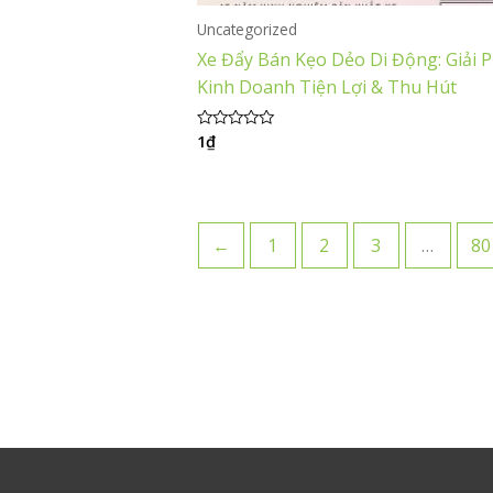
Uncategorized
Xe Đẩy Bán Kẹo Dẻo Di Động: Giải 
Kinh Doanh Tiện Lợi & Thu Hút
1
₫
Được
xếp
hạng
0
5
sao
←
1
2
3
…
80