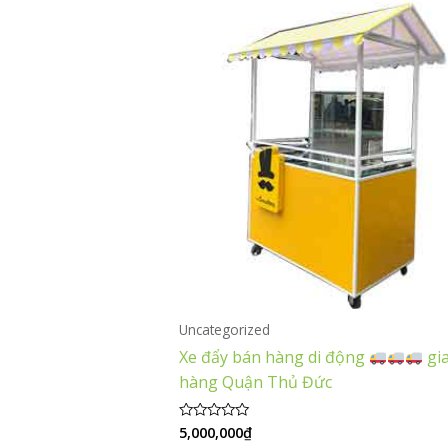
Uncategorized
Xe đẩy bán hàng di động
gi
hàng Quận Thủ Đức
5,000,000
₫
Được
xếp