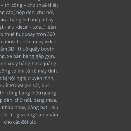
 – thi công – cho thuê thiết
ng cáo( hộp đèn, chữ nổi,
ica, bảng led nhấp nháy,
t - alu -decal - tole…), sản
ho thuê bục xoay tròn 360
o photobooth -quay video
ẩm 3D , thuê quầy booth
ng, xe bán hàng gấp gọn,
nh xoay bảng hiệu quảng
 công cơ khí tủ kệ máy tính,
t bị hội nghị truyền hình,
xuất POSM (kệ sắt, bục
thi công bảng hiệu quảng
ộp đèn, chữ nổi, bảng mica,
 nhấp nháy, bảng bạt - alu
 tole…)… gia công sản phẩm
cho các đối tác