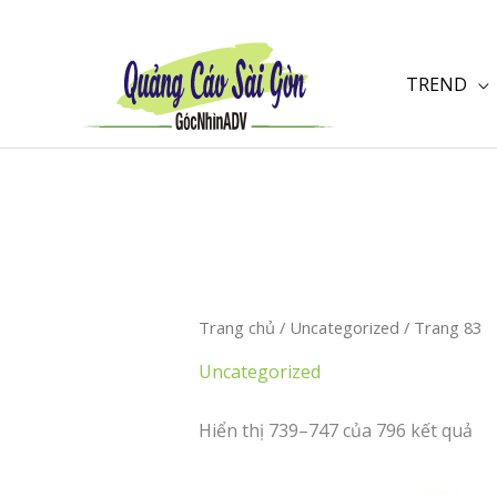
Nhảy
tới
nội
TREND
dung
Trang chủ
/
Uncategorized
/ Trang 83
Uncategorized
Hiển thị 739–747 của 796 kết quả