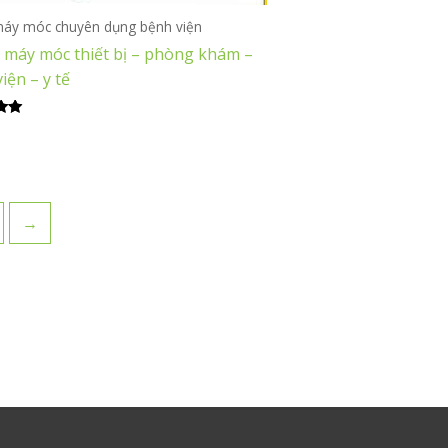
máy móc chuyên dụng bệnh viện
 máy móc thiết bị – phòng khám –
iện – y tế
ếp
→