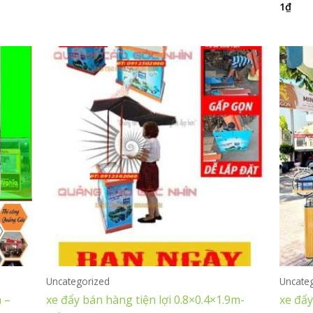
1
₫
Được
hạng
xếp
0
hạng
5
0
sao
5
sao
Uncategorized
Uncate
 –
xe đẩy bán hàng tiện lợi 0.8×0.4×1.9m-
xe đẩy