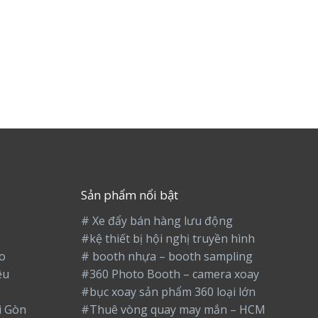
Sản phẩm nổi bật
# Xe đẩy bán hàng lưu động
#kệ thiết bị hội nghị truyền hình
o
# booth nhựa – booth sampling
ệu
#360 Photo Booth – camera xoay
#bục xoay sản phẩm 360 loại lớn
i Gòn
#Thuê vòng quay may mắn – HCM