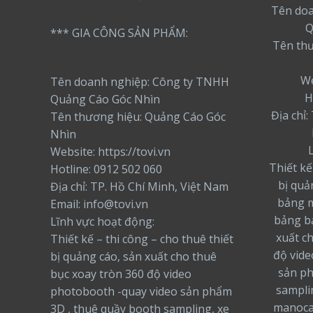
Tên doa
Q
*** GIA CÔNG SẢN PHẨM:
Tên th
We
Tên doanh nghiệp: Công ty TNHH
H
Quảng Cáo Góc Nhìn
Địa chỉ
Tên thương hiệu: Quảng Cáo Góc
Nhìn
Website: https://tovi.vn
Thiết kế
Hotline: 0912 502 060
bị quả
Địa chỉ: TP. Hồ Chí Minh, Việt Nam
bảng m
Email: info@tovi.vn
bảng bạ
Lĩnh vực hoạt động:
xuất c
Thiết kế – thi công – cho thuê thiết
độ vide
bị quảng cáo, sản xuất cho thuê
sản ph
bục xoay tròn 360 độ video
sampli
photobooth -quay video sản phẩm
manoca
3D , thuê quầy booth sampling, xe