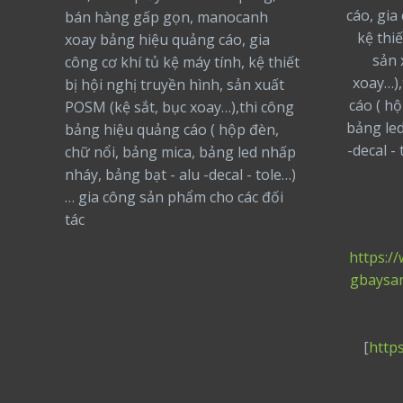
cáo, gia
bán hàng gấp gọn, manocanh
kệ thiế
xoay bảng hiệu quảng cáo, gia
sản 
công cơ khí tủ kệ máy tính, kệ thiết
xoay…),
bị hội nghị truyền hình, sản xuất
cáo ( h
POSM (kệ sắt, bục xoay…),thi công
bảng led
bảng hiệu quảng cáo ( hộp đèn,
-decal -
chữ nổi, bảng mica, bảng led nhấp
nháy, bảng bạt - alu -decal - tole…)
… gia công sản phẩm cho các đối
tác
https:/
gbaysa
[
http