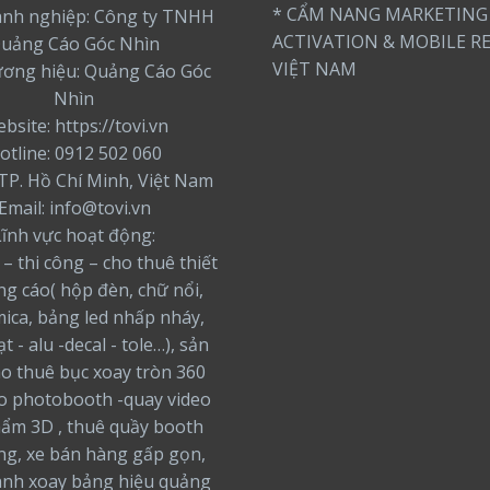
* CẨM NANG MARKETING
nh nghiệp: Công ty TNHH
ACTIVATION & MOBILE RE
uảng Cáo Góc Nhìn
VIỆT NAM
ương hiệu: Quảng Cáo Góc
Nhìn
bsite: https://tovi.vn
otline: 0912 502 060
: TP. Hồ Chí Minh, Việt Nam
Email: info@tovi.vn
Lĩnh vực hoạt động:
 – thi công – cho thuê thiết
ng cáo( hộp đèn, chữ nổi,
ica, bảng led nhấp nháy,
t - alu -decal - tole…), sản
ho thuê bục xoay tròn 360
o photobooth -quay video
ẩm 3D , thuê quầy booth
ng, xe bán hàng gấp gọn,
nh xoay bảng hiệu quảng