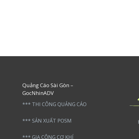
5
sao
Quảng Cáo Sài Gòn –
GocNhinADV
*** THI CÔNG QUẢNG CÁO
*** SẢN XUẤT POSM
*** GIA CÔNG CƠ KHÍ