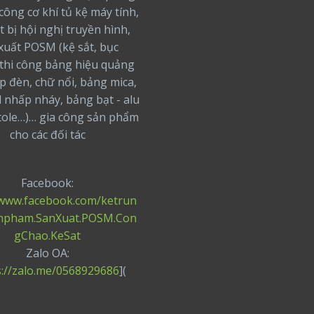
 công cơ khí tủ kệ máy tính,
t bị hội nghị truyền hình,
xuất POSM (kệ sắt, bục
thi công bảng hiệu quảng
ộp đèn, chữ nổi, bảng mica,
 nhấp nháy, bảng bạt - alu
 tole…)… gia công sản phẩm
cho các đối tác
Facebook:
/www.facebook.com/ketrun
npham.SanXuat.POSM.Con
gChao.KeSat
Zalo OA:
s://zalo.me/0568929686
](