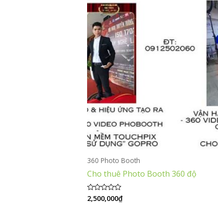
360 Photo Booth
Cho thuê Photo Booth 360 độ
2,500,000
₫
Được
xếp
hạng
0