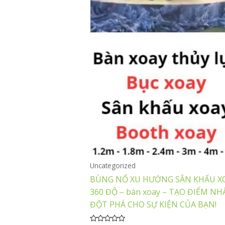
Uncategorized
BÙNG NỔ XU HƯỚNG SÂN KHẤU X
360 ĐỘ – bàn xoay – TẠO ĐIỂM N
ĐỘT PHÁ CHO SỰ KIỆN CỦA BẠN!