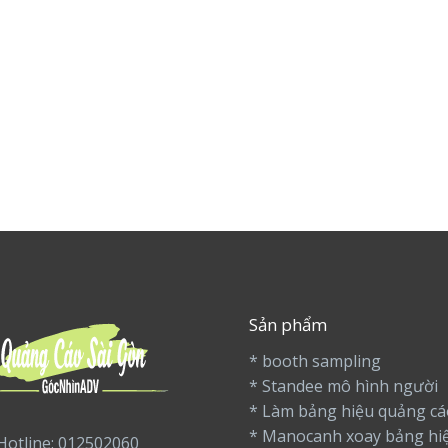
Sản phẩm
* booth sampling
* Standee mô hình người
* Làm bảng hiệu quảng cá
* Manocanh xoay bảng hi
Hotline: 012502060