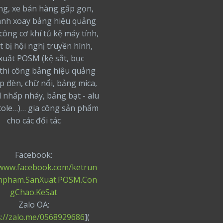
ng, xe bán hàng gấp gọn,
nh xoay bảng hiệu quảng
 công cơ khí tủ kệ máy tính,
t bị hội nghị truyền hình,
xuất POSM (kệ sắt, bục
thi công bảng hiệu quảng
ộp đèn, chữ nổi, bảng mica,
 nhấp nháy, bảng bạt - alu
 tole…)… gia công sản phẩm
cho các đối tác
Facebook:
/www.facebook.com/ketrun
npham.SanXuat.POSM.Con
gChao.KeSat
Zalo OA:
s://zalo.me/0568929686
](