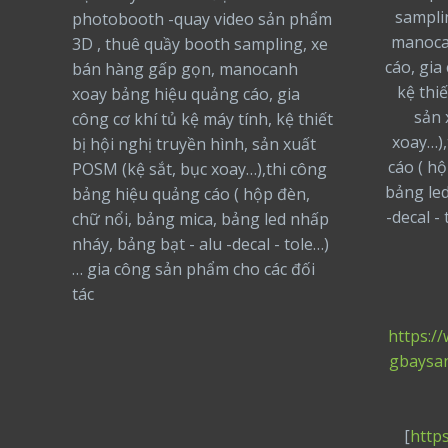
sampli
photobooth -quay video sản phẩm
manoca
3D , thuê quầy booth sampling, xe
cáo, gia
bán hàng gấp gọn, manocanh
kệ thiế
xoay bảng hiệu quảng cáo, gia
sản 
công cơ khí tủ kệ máy tính, kệ thiết
xoay…),
bị hội nghị truyền hình, sản xuất
cáo ( h
POSM (kệ sắt, bục xoay…),thi công
bảng led
bảng hiệu quảng cáo ( hộp đèn,
-decal -
chữ nổi, bảng mica, bảng led nhấp
nháy, bảng bạt - alu -decal - tole…)
… gia công sản phẩm cho các đối
tác
https:/
gbaysa
[
http