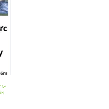
OAY
HẤN