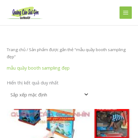
Nhảy
tới
Main
nội
dung
Men
Trang chủ
/ Sản phẩm được gắn thẻ “mẫu quầy booth sampling
đẹp”
mẫu quầy booth sampling đẹp
Hiển thị kết quả duy nhất