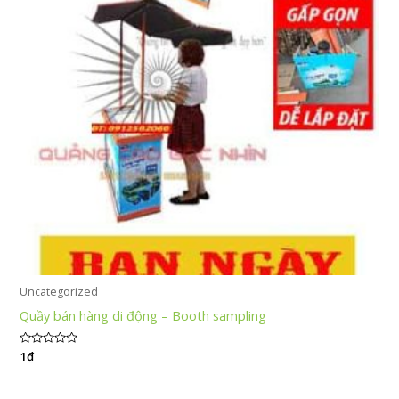
Uncategorized
Quầy bán hàng di động – Booth sampling
Được
1
₫
xếp
hạng
0
5