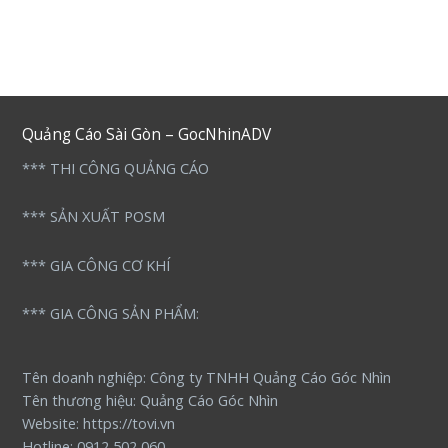
sao
Quảng Cáo Sài Gòn – GocNhinADV
*** THI CÔNG QUẢNG CÁO
*** SẢN XUẤT POSM
*** GIA CÔNG CƠ KHÍ
*** GIA CÔNG SẢN PHẨM:
Tên doanh nghiệp: Công ty TNHH Quảng Cáo Góc Nhìn
Tên thương hiệu: Quảng Cáo Góc Nhìn
Website: https://tovi.vn
Hotline: 0912 502 060