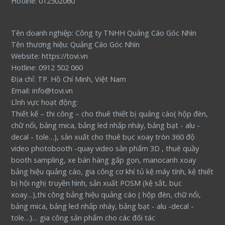
Hotline: 012502060
Tên doanh nghiệp: Công ty TNHH Quảng Cáo Góc Nhìn
Tên thương hiệu: Quảng Cáo Góc Nhìn
Website: https://tovi.vn
Hotline: 0912 502 060
Địa chỉ: TP. Hồ Chí Minh, Việt Nam
Email: info@tovi.vn
Lĩnh vực hoạt động:
Thiết kế – thi công – cho thuê thiết bị quảng cáo( hộp đèn,
chữ nổi, bảng mica, bảng led nhấp nháy, bảng bạt - alu -
decal - tole…), sản xuất cho thuê bục xoay tròn 360 độ
video photobooth -quay video sản phẩm 3D , thuê quầy
booth sampling, xe bán hàng gấp gọn, manocanh xoay
bảng hiệu quảng cáo, gia công cơ khí tủ kệ máy tính, kệ thiết
bị hội nghị truyền hình, sản xuất POSM (kệ sắt, bục
xoay…),thi công bảng hiệu quảng cáo ( hộp đèn, chữ nổi,
bảng mica, bảng led nhấp nháy, bảng bạt - alu -decal -
tole…)… gia công sản phẩm cho các đối tác