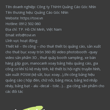
Tên doanh nghiệp: Công ty TNHH Quảng Cáo Góc Nhìn
Tên thương hiệu: Quảng Cáo Góc Nhìn
Website: https://tovi.vn
Hotline: 0912 502 060
Địa chỉ: TP. Hồ Chí Minh, Việt Nam
Email: info@tovi.vn
Lĩnh vực hoạt động:
Thiết kế – thi công – cho thuê thiết bị quảng cáo, sản xuất
cho thuê bục xoay tròn 360 độ video photobooth -quay
video sản phẩm 3D , thuê quầy booth sampling, xe bán
hàng gấp gọn, manocanh xoay bảng hiệu quảng cáo, gia
công cơ khí tủ kệ máy tính, kệ thiết bị hội nghị truyền hình,
sản xuất POSM (kệ sắt, bục xoay…),thi công bảng hiệu
quảng cáo ( hộp đèn, chữ nổi, bảng mica, bảng led nhấp
nháy, bảng bạt - alu -decal - tole…)… gia công sản phẩm cho
các đối tác