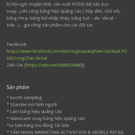
bị hội nghị truyền hình, sản xuất POSM (kệ sắt, bục
xoay…),thi công bảng hiệu quảng cáo ( hộp đèn, chữ nổi,
bảng mica, bảng led nhấp nháy, bảng bạt - alu -decal -
tole…)… gia công sản phẩm cho các đối tác
Facebook:
https://www.facebook.com/ketrungbaysanpham.SanXuat.PO
SM.CongChao.KeSat
Zalo OA: [
https://zalo.me/0568929686
](
Sản phẩm
* booth sampling
* Standee mô hình người
* Làm bảng hiệu quảng cáo
* Manocanh xoay bảng hiệu quảng cáo
*xe bán hàng lưu động Sài Gòn
* CẨM NANG MARKETING ACTIVATION & MOBILE RETAIL