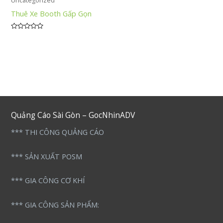
Uncategorized
Thuê Xe Booth Gấp Gọn
Được
xếp
hạng
0
5
sao
Quảng Cáo Sài Gòn – GocNhinADV
*** THI CÔNG QUẢNG CÁO
*** SẢN XUẤT POSM
*** GIA CÔNG CƠ KHÍ
*** GIA CÔNG SẢN PHẨM: