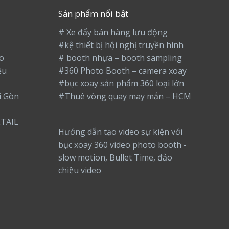
Sản phẩm nổi bật
# Xe đẩy bán hàng lưu động
#kệ thiết bị hội nghị truyền hình
o
# booth nhựa – booth sampling
ệu
#360 Photo Booth – camera xoay
#bục xoay sản phẩm 360 loại lớn
i Gòn
#Thuê vòng quay may mắn – HCM
TAIL
Hướng dẫn tạo video sự kiện với
bục xoay 360 video photo booth -
slow motion, Bullet Time, đảo
chiều video