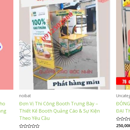
noibat
Uncate
Cho
Đơn Vị Thi Công Booth Trưng Bày –
ĐÓNG 
àng
Thiết Kế Booth Quảng Cáo & Sự Kiện
ĐẠI T
Theo Yêu Cầu
250,00
Được
xếp