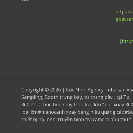
https:/
gbaysa
[
http
Copyright © 2026 | Góc Nhìn Agency - nhà sản x
Sampling, Booth trưng bày, tủ trưng bày... tại T
360 độ #thuê bục xoay tròn loại lớn#bục xoay 36
loại lớn#manocanh xoay bảng hiệu quảng cáo#b
thiết bị hội nghị truyền hình tivi camera đầu thu#