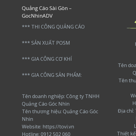
Quảng Cáo Sài Gòn –
GocNhinADV
*** THI CÔNG QUẢNG CÁO
*** SẢN XUẤT POSM
*** GIA CÔNG CƠ KHÍ
Tên doa
Q
*** GIA CÔNG SẢN PHẨM:
Tên th
We
Tên doanh nghiệp: Công ty TNHH
H
Quảng Cáo Góc Nhìn
Địa chỉ
Tên thương hiệu: Quảng Cáo Góc
Nhìn
Website: https://tovi.vn
Thiết kế
Hotline: 0912 502 060