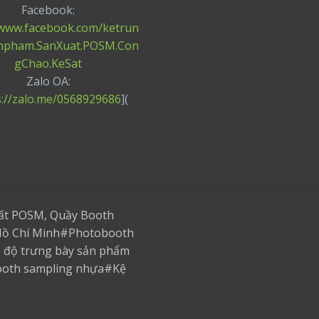
Facebook:
/www.facebook.com/ketrun
npham.SanXuat.POSM.Con
gChao.KeSat
Zalo OA:
s://zalo.me/0568929686
](
uất POSM, Quầy Booth
p.Hồ Chí Minh#Photobooth
0 độ trưng bày sản phẩm
ooth sampling nhựa#Kệ