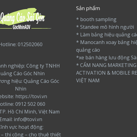
Sản phẩm
* booth sampling
* Standee mô hình người
* Làm bảng hiệu quảng cá
* Manocanh xoay bảng hi
Hotline: 012502060
quảng cáo
*xe bán hàng lưu động Sà
* CẨM NANG MARKETING
nh nghiệp: Công ty TNHH
ACTIVATION & MOBILE RE
uảng Cáo Góc Nhìn
VIỆT NAM
ương hiệu: Quảng Cáo Góc
Nhìn
bsite: https://tovi.vn
otline: 0912 502 060
: TP. Hồ Chí Minh, Việt Nam
Email: info@tovi.vn
Lĩnh vực hoạt động:
 – thi công – cho thuê thiết