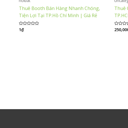
noibat
Uncate
Thuê Booth Bán Hàng Nhanh Chóng,
Thuê 
Tiện Lợi Tại TP.Hồ Chí Minh | Giá Rẻ
TP.HC
1
₫
250,00
Được
Được
xếp
xếp
hạng
hạng
0
0
5
5
sao
sao