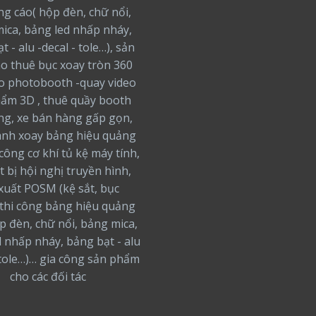
ng cáo( hộp đèn, chữ nổi,
ica, bảng led nhấp nháy,
t - alu -decal - tole…), sản
ho thuê bục xoay tròn 360
o photobooth -quay video
ẩm 3D , thuê quầy booth
ng, xe bán hàng gấp gọn,
nh xoay bảng hiệu quảng
 công cơ khí tủ kệ máy tính,
t bị hội nghị truyền hình,
xuất POSM (kệ sắt, bục
thi công bảng hiệu quảng
ộp đèn, chữ nổi, bảng mica,
 nhấp nháy, bảng bạt - alu
 tole…)… gia công sản phẩm
cho các đối tác