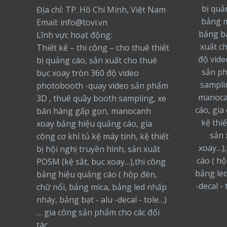
bị quả
Địa chỉ: TP. Hồ Chí Minh, Việt Nam
bảng m
Email: info@tovi.vn
bảng bạ
Lĩnh vực hoạt động:
xuất c
Thiết kế – thi công – cho thuê thiết
độ vide
bị quảng cáo, sản xuất cho thuê
sản ph
bục xoay tròn 360 độ video
sampli
photobooth -quay video sản phẩm
manoca
3D , thuê quầy booth sampling, xe
cáo, gia
bán hàng gấp gọn, manocanh
kệ thiế
xoay bảng hiệu quảng cáo, gia
sản 
công cơ khí tủ kệ máy tính, kệ thiết
xoay…),
bị hội nghị truyền hình, sản xuất
cáo ( h
POSM (kệ sắt, bục xoay…),thi công
bảng led
bảng hiệu quảng cáo ( hộp đèn,
-decal -
chữ nổi, bảng mica, bảng led nhấp
nháy, bảng bạt - alu -decal - tole…)
… gia công sản phẩm cho các đối
tác