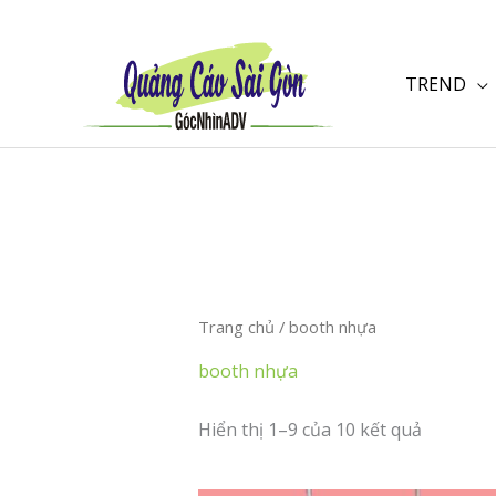
Nhảy
tới
nội
TREND
dung
Trang chủ
/ booth nhựa
booth nhựa
Hiển thị 1–9 của 10 kết quả