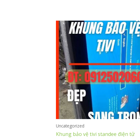
Được
xếp
hạng
0
5
sao
Uncategorized
Khung bảo vệ tivi standee điện tử