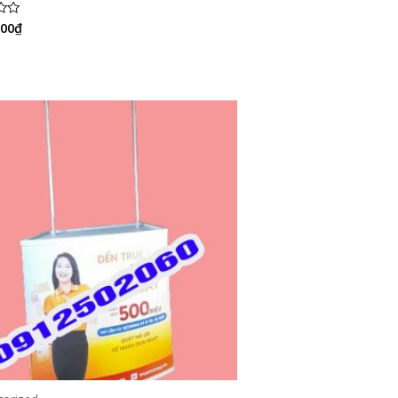
000
₫