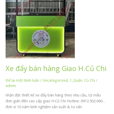
Xe đẩy bán hàng Giao H.Củ Chi
Để lại một bình luận
/
Uncategorized
,
1_Quận
,
Củ Chi
/
admin
nhận đặt thiết kế xe đẩy bán hàng theo nhu cầu, từ mẫu
đơn giản đến cao cấp giao H.Củ Chi Hotline: 0912.502.060…
đơn vị 10 năm kinh nghiệm sản xuất & tư vấn