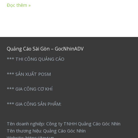
Xe
Đọc thêm »
đẩy
bán
hàng
Giao H.Củ
Chi
Quảng Cáo Sài Gòn – GocNhinADV
*** THI CÔNG QUẢNG CÁO
*** SẢN XUẤT POSM
*** GIA CÔNG CƠ KHÍ
*** GIA CÔNG SẢN PHẨM:
Tên doanh nghiệp: Công ty TNHH Quảng Cáo Góc Nhìn
Tên thương hiệu: Quảng Cáo Góc Nhìn
Website: https://tovi.vn