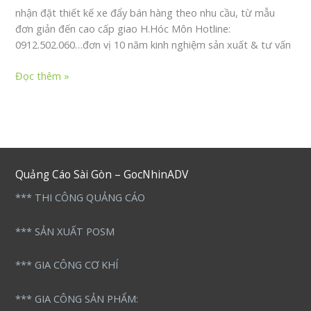
nhận đặt thiết kế xe đẩy bán hàng theo nhu cầu, từ mẫu
đơn giản đến cao cấp giao H.Hóc Môn Hotline:
0912.502.060…đơn vị 10 năm kinh nghiệm sản xuất & tư vấn
Xe
Đọc thêm »
đẩy
bán
hàng
Giao H.Hóc
Môn
Quảng Cáo Sài Gòn – GocNhinADV
*** THI CÔNG QUẢNG CÁO
*** SẢN XUẤT POSM
*** GIA CÔNG CƠ KHÍ
*** GIA CÔNG SẢN PHẨM: