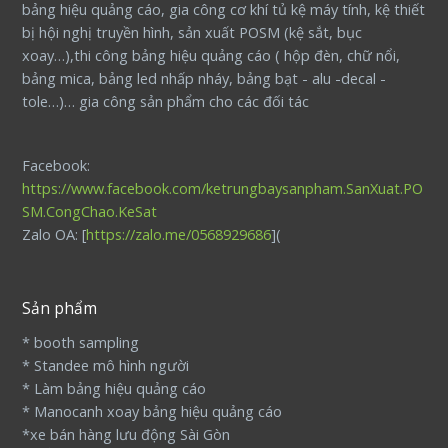
bảng hiệu quảng cáo, gia công cơ khí tủ kệ máy tính, kệ thiết
bị hội nghị truyền hình, sản xuất POSM (kệ sắt, bục
xoay…),thi công bảng hiệu quảng cáo ( hộp đèn, chữ nổi,
bảng mica, bảng led nhấp nháy, bảng bạt - alu -decal -
tole…)… gia công sản phẩm cho các đối tác
Facebook:
https://www.facebook.com/ketrungbaysanpham.SanXuat.PO
SM.CongChao.KeSat
Zalo OA: [
https://zalo.me/0568929686
](
Sản phẩm
* booth sampling
* Standee mô hình người
* Làm bảng hiệu quảng cáo
* Manocanh xoay bảng hiệu quảng cáo
*xe bán hàng lưu động Sài Gòn