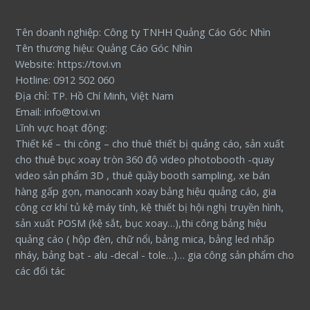
Tên doanh nghiệp: Công ty TNHH Quảng Cáo Góc Nhìn
Tên thương hiệu: Quảng Cáo Góc Nhìn
Website: https://tovi.vn
Hotline: 0912 502 060
Địa chỉ: TP. Hồ Chí Minh, Việt Nam
Email: info@tovi.vn
Lĩnh vực hoạt động:
Thiết kế – thi công – cho thuê thiết bị quảng cáo, sản xuất
cho thuê bục xoay tròn 360 độ video photobooth -quay
video sản phẩm 3D , thuê quầy booth sampling, xe bán
hàng gấp gọn, manocanh xoay bảng hiệu quảng cáo, gia
công cơ khí tủ kệ máy tính, kệ thiết bị hội nghị truyền hình,
sản xuất POSM (kệ sắt, bục xoay…),thi công bảng hiệu
quảng cáo ( hộp đèn, chữ nổi, bảng mica, bảng led nhấp
nháy, bảng bạt - alu -decal - tole…)… gia công sản phẩm cho
các đối tác