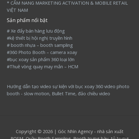
* CẨM NANG MARKETING ACTIVATION & MOBILE RETAIL
VIỆT NAM
Sản phẩm nổi bật
# Xe đẩy bán hàng lưu động
#kệ thiết bị hội nghị truyền hình
# booth nhựa – booth sampling
#360 Photo Booth – camera xoay
#bục xoay sản phẩm 360 loại lớn
#Thuê vòng quay may mắn – HCM
Hướng dẫn tạo video sự kiện với bục xoay 360 video photo
booth - slow motion, Bullet Time, đảo chiều video
Copyright © 2026 | Góc Nhìn Agency - nhà sản xuất
POSM, Quầy Booth Sampling, Booth trưng bày, tủ trưng