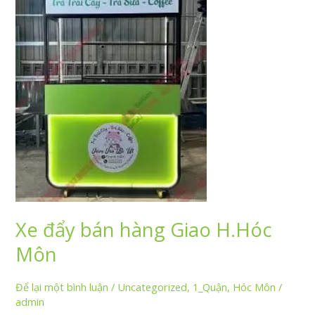
Xe đẩy bán hàng Giao H.Hóc
Môn
Để lại một bình luận
/
Uncategorized
,
1_Quận
,
Hóc Môn
/
admin