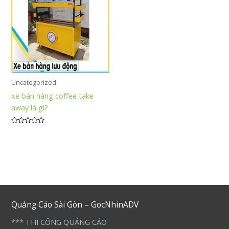
Uncategorized
xe bán hàng coffee take
away là gì?
Được
xếp
hạng
0
5
sao
Quảng Cáo Sài Gòn – GocNhinADV
*** THI CÔNG QUẢNG CÁO