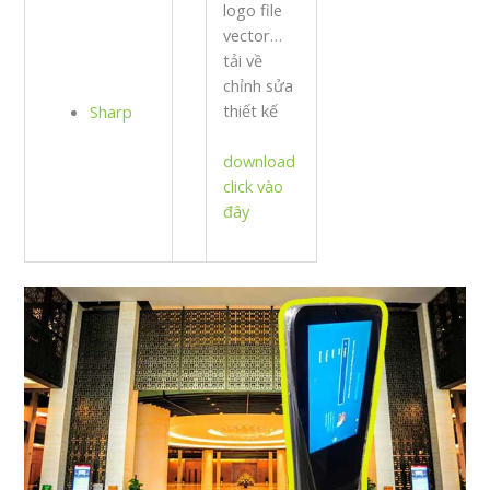
logo file
vector…
tải về
chỉnh sửa
thiết kế
Sharp
download
click vào
đây