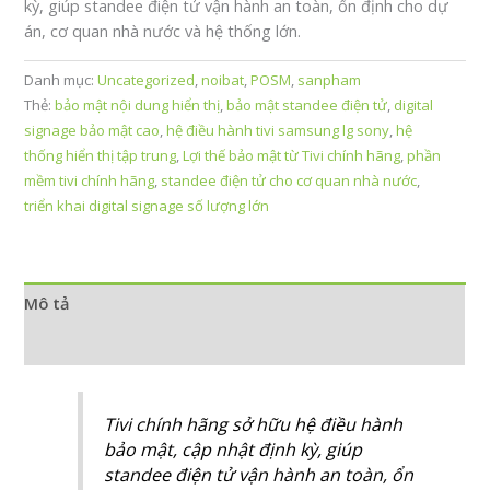
kỳ, giúp standee điện tử vận hành an toàn, ổn định cho dự
án, cơ quan nhà nước và hệ thống lớn.
Danh mục:
Uncategorized
,
noibat
,
POSM
,
sanpham
Thẻ:
bảo mật nội dung hiển thị
,
bảo mật standee điện tử
,
digital
signage bảo mật cao
,
hệ điều hành tivi samsung lg sony
,
hệ
thống hiển thị tập trung
,
Lợi thế bảo mật từ Tivi chính hãng
,
phần
mềm tivi chính hãng
,
standee điện tử cho cơ quan nhà nước
,
triển khai digital signage số lượng lớn
Mô tả
Đánh giá (0)
Tivi chính hãng sở hữu hệ điều hành
bảo mật, cập nhật định kỳ, giúp
standee điện tử vận hành an toàn, ổn