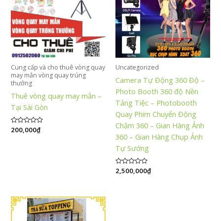
Cung cấp và cho thuê vòng quay
Uncategorized
may mắn vòng quay trúng
Camera Tự Động 360 Độ –
thưởng
Photo Booth 360 độ Nền
Thuê vòng quay may mắn –
Tảng Tiệc – Photobooth
Tại Sài Gòn
Quay Phim Chuyển Động
Chậm 360 – Gian Hàng Ảnh
Được
200,000
₫
xếp
360 – Gian Hàng Chụp Ảnh
hạng
Tự Sướng
0
5
sao
Được
2,500,000
₫
xếp
hạng
0
5
sao