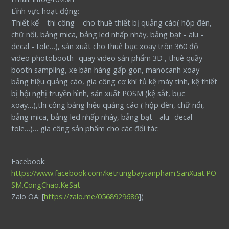
Lĩnh vực hoạt động:
Thiết kế – thi công – cho thuê thiết bị quảng cáo( hộp đèn,
chữ nổi, bảng mica, bảng led nhấp nháy, bảng bạt - alu -
decal - tole…), sản xuất cho thuê bục xoay tròn 360 độ
video photobooth -quay video sản phẩm 3D , thuê quầy
booth sampling, xe bán hàng gấp gọn, manocanh xoay
bảng hiệu quảng cáo, gia công cơ khí tủ kệ máy tính, kệ thiết
bị hội nghị truyền hình, sản xuất POSM (kệ sắt, bục
xoay…),thi công bảng hiệu quảng cáo ( hộp đèn, chữ nổi,
bảng mica, bảng led nhấp nháy, bảng bạt - alu -decal -
tole…)… gia công sản phẩm cho các đối tác
Facebook:
https://www.facebook.com/ketrungbaysanpham.SanXuat.PO
SM.CongChao.KeSat
Zalo OA: [
https://zalo.me/0568929686
](