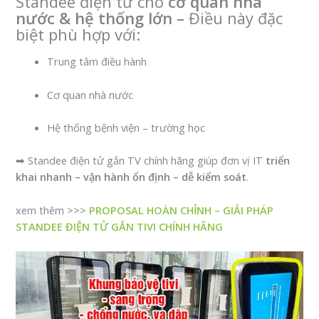
Standee điện tử cho
cơ quan nhà
nước & hệ thống lớn –
Điều này đặc
biệt phù hợp với:
Trung tâm điều hành
Cơ quan nhà nước
Hệ thống bệnh viện – trường học
➡ Standee điện tử gắn TV chính hãng giúp đơn vị IT
triển
khai nhanh – vận hành ổn định – dễ kiểm soát
.
xem thêm >>>
PROPOSAL HOÀN CHỈNH – GIẢI PHÁP
STANDEE ĐIỆN TỬ GẮN TIVI CHÍNH HÃNG