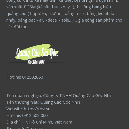
công cơ khí tủ kệ máy tính, kệ thiết bị hội nghị truyền hình,
sản xuất POSM (kệ sắt, bục xoay…),thi công bảng hiệu
quảng cáo ( hộp đèn, chữ nổi, bảng mica, bảng led nhấp
nháy, bảng bạt - alu -decal - tole…)… gia công sản phẩm cho
các đối tác
Hotline: 012502060
Tên doanh nghiệp: Công ty TNHH Quảng Cáo Góc Nhìn
Tên thương hiệu: Quảng Cáo Góc Nhìn
Website: https://tovi.vn
Hotline: 0912 502 060
Địa chỉ: TP. Hồ Chí Minh, Việt Nam
Email: info@tovi.vn