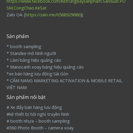
https://www.facebook.com/ketrungbaysanpham.SanXuat.PO
SM.CongChao.KeSat
Zalo OA: [
https://zalo.me/0568929686
](
Sản phẩm
* booth sampling
* Standee mô hình người
* Làm bảng hiệu quảng cáo
* Manocanh xoay bảng hiệu quảng cáo
*xe bán hàng lưu động Sài Gòn
* CẨM NANG MARKETING ACTIVATION & MOBILE RETAIL
VIỆT NAM
Sản phẩm nổi bật
# Xe đẩy bán hàng lưu động
#kệ thiết bị hội nghị truyền hình
# booth nhựa – booth sampling
#360 Photo Booth – camera xoay