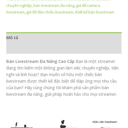
Cấp:
chuyên nghiệp
,
bàn livestream đa năng
,
giá để camera
Giải
livestream
,
giá để đèn chiếu livestream
,
thiết kế bàn livestream
Pháp
Hoàn
Hảo
Cho
Mô tả
Streamer
Chuyên
Đánh giá (0)
Nghiệp
Bàn Livestream Đa Năng Cao Cấp
Bạn là một streamer
số
đang tìm kiếm một không gian làm việc chuyên nghiệp, tiện
lượng
nghi và linh hoạt? Bạn muốn sở hữu một chiếc bàn
livestream được thiết kế đặc biệt để đáp ứng mọi nhu cầu
của bạn? Hãy cùng chúng tôi khám phá sản phẩm bàn
livestream đa năng, giải pháp hoàn hảo cho mọi streamer.