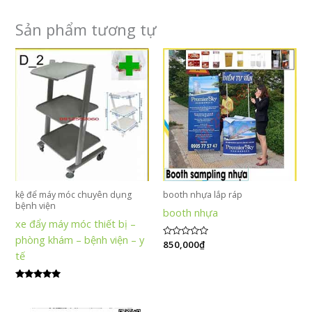
Sản phẩm tương tự
kệ để máy móc chuyên dụng
booth nhựa lắp ráp
bệnh viện
booth nhựa
xe đẩy máy móc thiết bị –
phòng khám – bệnh viện – y
Được
850,000
₫
xếp
tế
hạng
0
5
sao
Được xếp
hạng
5.00
5 sao