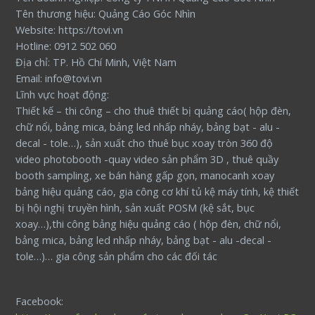
Tên thương hiệu: Quảng Cáo Góc Nhìn
Website: https://tovi.vn
Hotline: 0912 502 060
Địa chỉ: TP. Hồ Chí Minh, Việt Nam
Email: info@tovi.vn
Lĩnh vực hoạt động:
Thiết kế – thi công – cho thuê thiết bị quảng cáo( hộp đèn,
chữ nổi, bảng mica, bảng led nhấp nháy, bảng bạt - alu -
decal - tole…), sản xuất cho thuê bục xoay tròn 360 độ
video photobooth -quay video sản phẩm 3D , thuê quầy
booth sampling, xe bán hàng gấp gọn, manocanh xoay
bảng hiệu quảng cáo, gia công cơ khí tủ kệ máy tính, kệ thiết
bị hội nghị truyền hình, sản xuất POSM (kệ sắt, bục
xoay…),thi công bảng hiệu quảng cáo ( hộp đèn, chữ nổi,
bảng mica, bảng led nhấp nháy, bảng bạt - alu -decal -
tole…)… gia công sản phẩm cho các đối tác
Facebook: