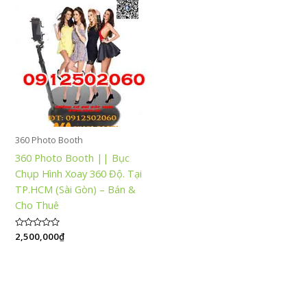
360 Photo Booth
360 Photo Booth || Bục
Chụp Hình Xoay 360 Độ. Tại
TP.HCM (Sài Gòn) – Bán &
Cho Thuê
Được
2,500,000
₫
xếp
hạng
0
5
sao