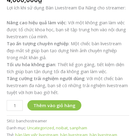
Lợi ích khi sử dụng Bàn Livestream Đa Năng cho streamer:
Nâng cao hiệu quả làm việc
: Với một không gian làm việc
được tổ chức khoa học, bạn sẽ tập trung hơn vào nội dung
livestream của mình.
Tạo ấn tượng chuyên nghiệp
: Một chiếc bàn livestream
đẹp mắt sẽ giúp bạn tạo dựng hình ảnh chuyên nghiệp
trong mắt khán giả.
Tối ưu hóa không gian
: Thiết kế gọn gàng, tiết kiệm diện
tích giúp bạn tận dụng tối đa không gian làm việc.
Tăng cường trải nghiệm người dùng
: Với một chiếc bàn
livestream đa năng, bạn sẽ có những trải nghiệm livestream
tuyệt vời hơn bao giờ hết.
Bàn
Thêm vào giỏ hàng
Livestream
Đa
SKU:
banchostreamer
Năng
Danh mục:
Uncategorized
,
noibat
,
sanpham
Cao
Thẻ:
bàn làm việc livestream
,
bàn livestream
,
bàn livestream