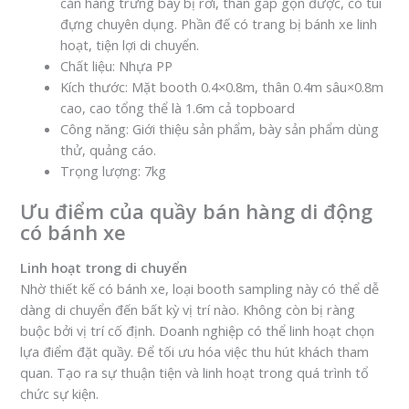
cản hàng trưng bày bị rơi, thân gấp gọn được, có túi
đựng chuyên dụng. Phần đế có trang bị bánh xe linh
hoạt, tiện lợi di chuyển.
Chất liệu: Nhựa PP
Kích thước: Mặt booth 0.4×0.8m, thân 0.4m sâu×0.8m
cao, cao tổng thể là 1.6m cả topboard
Công năng: Giới thiệu sản phẩm, bày sản phẩm dùng
thử, quảng cáo.
Trọng lượng: 7kg
Ưu điểm của quầy bán hàng di động
có bánh xe
Linh hoạt trong di chuyển
Nhờ thiết kế có bánh xe, loại booth sampling này có thể dễ
dàng di chuyển đến bất kỳ vị trí nào. Không còn bị ràng
buộc bởi vị trí cố định. Doanh nghiệp có thể linh hoạt chọn
lựa điểm đặt quầy. Để tối ưu hóa việc thu hút khách tham
quan. Tạo ra sự thuận tiện và linh hoạt trong quá trình tổ
chức sự kiện.