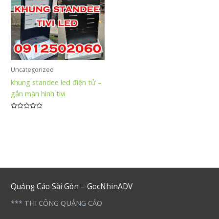
Uncategorized
khung standee led điện tử –
gắn màn hình tivi
Được
xếp
hạng
0
5
sao
Quảng Cáo Sài Gòn – GocNhinADV
*** THI CÔNG QUẢNG CÁO