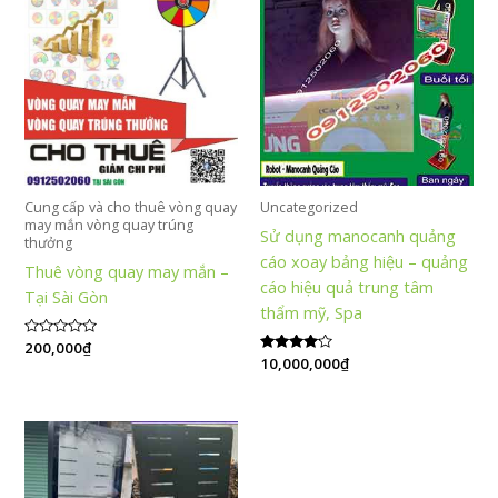
Cung cấp và cho thuê vòng quay
Uncategorized
may mắn vòng quay trúng
Sử dụng manocanh quảng
thưởng
cáo xoay bảng hiệu – quảng
Thuê vòng quay may mắn –
cáo hiệu quả trung tâm
Tại Sài Gòn
thẩm mỹ, Spa
Được
200,000
₫
xếp
Được xếp
10,000,000
₫
hạng
hạng
0
4.00
5
5 sao
sao