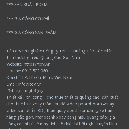
*** SẢN XUẤT POSM
*** GIA CÔNG CƠ KHÍ
*** GIA CÔNG SẢN PHẨM:
Tên doanh nghiệp: Công ty TNHH Quảng Cáo Góc Nhìn
Tên thương hiệu: Quảng Cáo Góc Nhìn
Website: https://tovi.vn
Hotline: 0912 502 060
Địa chỉ: TP. Hồ Chí Minh, Việt Nam
Email: info@tovi.vn
Lĩnh vực hoạt động:
Thiết kế – thi công – cho thuê thiết bị quảng cáo, sản xuất
cho thuê bục xoay tròn 360 độ video photobooth -quay
video sản phẩm 3D , thuê quầy booth sampling, xe bán
hàng gấp gọn, manocanh xoay bảng hiệu quảng cáo, gia
công cơ khí tủ kệ máy tính, kệ thiết bị hội nghị truyền hình,