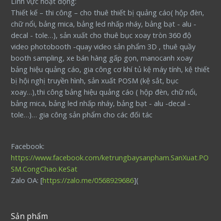
Lĩnh vực hoạt động:
Thiết kế – thi công – cho thuê thiết bị quảng cáo( hộp đèn,
chữ nổi, bảng mica, bảng led nhấp nháy, bảng bạt - alu -
decal - tole…), sản xuất cho thuê bục xoay tròn 360 độ
video photobooth -quay video sản phẩm 3D , thuê quầy
booth sampling, xe bán hàng gấp gọn, manocanh xoay
bảng hiệu quảng cáo, gia công cơ khí tủ kệ máy tính, kệ thiết
bị hội nghị truyền hình, sản xuất POSM (kệ sắt, bục
xoay…),thi công bảng hiệu quảng cáo ( hộp đèn, chữ nổi,
bảng mica, bảng led nhấp nháy, bảng bạt - alu -decal -
tole…)… gia công sản phẩm cho các đối tác
Facebook:
https://www.facebook.com/ketrungbaysanpham.SanXuat.PO
SM.CongChao.KeSat
Zalo OA: [
https://zalo.me/0568929686
](
Sản phẩm