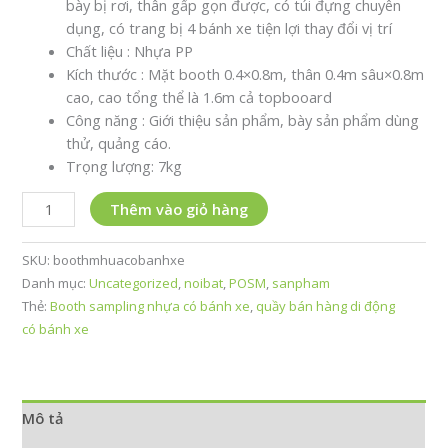
bày bị rơi, thân gấp gọn được, có túi đựng chuyên
dụng, có trang bị 4 bánh xe tiện lợi thay đổi vị trí
Chất liệu : Nhựa PP
Kích thước : Mặt booth 0.4×0.8m, thân 0.4m sâu×0.8m
cao, cao tổng thể là 1.6m cả topbooard
Công năng : Giới thiệu sản phẩm, bày sản phẩm dùng
thử, quảng cáo.
Trọng lượng: 7kg
Booth
Thêm vào giỏ hàng
sampling
nhựa
SKU:
boothmhuacobanhxe
có
Danh mục:
Uncategorized
,
noibat
,
POSM
,
sanpham
bánh
Thẻ:
Booth sampling nhựa có bánh xe
,
quầy bán hàng di động
xe
có bánh xe
số
lượng
Mô tả