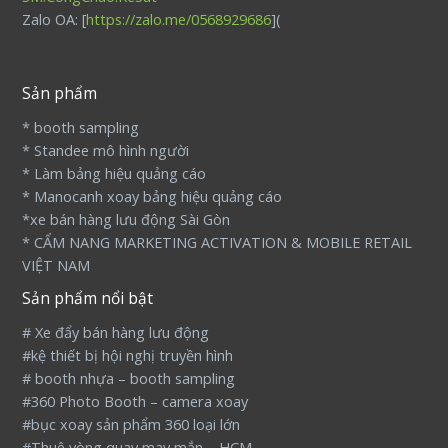
Zalo OA: [
https://zalo.me/0568929686
](
Sản phẩm
* booth sampling
* Standee mô hình người
* Làm bảng hiệu quảng cáo
* Manocanh xoay bảng hiệu quảng cáo
*xe bán hàng lưu động Sài Gòn
* CẨM NANG MARKETING ACTIVATION & MOBILE RETAIL
VIỆT NAM
Sản phẩm nổi bật
# Xe đẩy bán hàng lưu động
#kệ thiết bị hội nghị truyền hình
# booth nhựa – booth sampling
#360 Photo Booth – camera xoay
#bục xoay sản phẩm 360 loại lớn
#Thuê vòng quay may mắn – HCM