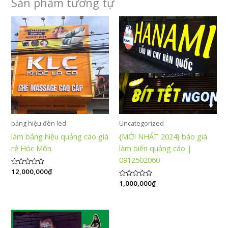
Sản phẩm tương tự
bảng hiệu đèn led
Uncategorized
làm bảng hiệu quảng cáo giá
{MỚI NHẤT 2024} báo giá
rẻ Hóc Môn
làm biển quảng cáo |
0912502060
Được
12,000,000
₫
xếp
Được
1,000,000
₫
hạng
xếp
0
hạng
5
0
sao
5
sao