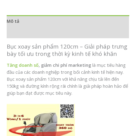
pháp
trưng
bày
Mô tả
tối
ưu
Đánh giá (0)
trong
Bục xoay sản phẩm 120cm – Giải pháp trưng
thời
bày tối ưu trong thời kỳ kinh tế khó khăn
kỳ
kinh
Tăng doanh số
, giảm chi phí marketing
là mục tiêu hàng
tế
đầu của các doanh nghiệp trong bối cảnh kinh tế hiện nay.
khó
Bục xoay sản phẩm 120cm với khả năng chịu tải lên đến
khăn
150kg và đường kính rộng rãi chính là giải pháp hoàn hảo để
số
giúp bạn đạt được mục tiêu này.
lượng