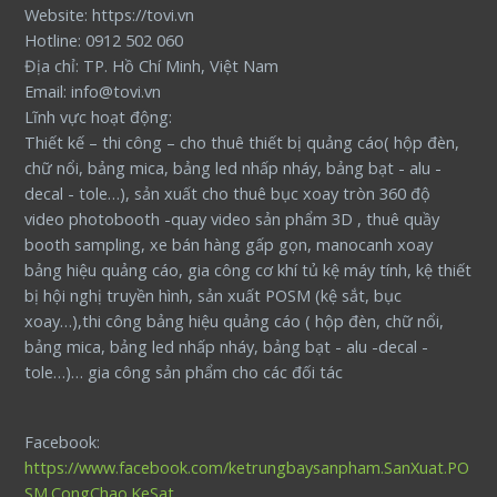
Website: https://tovi.vn
Hotline: 0912 502 060
Địa chỉ: TP. Hồ Chí Minh, Việt Nam
Email: info@tovi.vn
Lĩnh vực hoạt động:
Thiết kế – thi công – cho thuê thiết bị quảng cáo( hộp đèn,
chữ nổi, bảng mica, bảng led nhấp nháy, bảng bạt - alu -
decal - tole…), sản xuất cho thuê bục xoay tròn 360 độ
video photobooth -quay video sản phẩm 3D , thuê quầy
booth sampling, xe bán hàng gấp gọn, manocanh xoay
bảng hiệu quảng cáo, gia công cơ khí tủ kệ máy tính, kệ thiết
bị hội nghị truyền hình, sản xuất POSM (kệ sắt, bục
xoay…),thi công bảng hiệu quảng cáo ( hộp đèn, chữ nổi,
bảng mica, bảng led nhấp nháy, bảng bạt - alu -decal -
tole…)… gia công sản phẩm cho các đối tác
Facebook:
https://www.facebook.com/ketrungbaysanpham.SanXuat.PO
SM.CongChao.KeSat