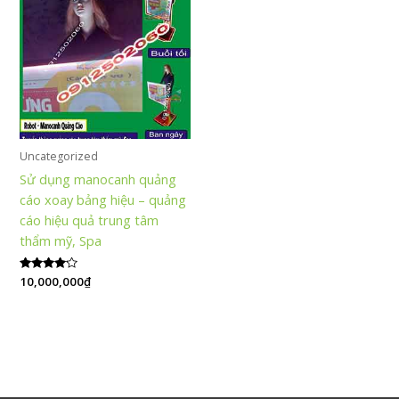
Uncategorized
Sử dụng manocanh quảng
cáo xoay bảng hiệu – quảng
cáo hiệu quả trung tâm
thẩm mỹ, Spa
Được xếp
10,000,000
₫
hạng
4.00
5 sao