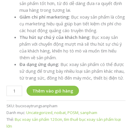
sản phẩm tốt hơn, từ đó dễ dàng đưa ra quyết định
mua hàng trong tương lai.
Giảm chi phí marketing:
Bục xoay sản phẩm là công
cụ marketing hiệu quả giúp bạn tiết kiệm chi phí cho
các hoạt động quảng cáo truyền thống.
Thu hút sự chú ý của khách hàng:
Bục xoay sản
phẩm với chuyển động mượt mà sẽ thu hút sự chú ý
của khách hàng, khiến họ tò mò và muốn tìm hiểu
thêm về sản phẩm.
Đa dạng ứng dụng:
Bục xoay sản phẩm có thể được
sử dụng để trưng bày nhiều loại sản phẩm khác nhau,
từ trang sức, đồng hồ đến máy móc, thiết bị điện tử.
Bục
Thêm vào giỏ hàng
xoay
sản
SKU:
bucxoaytrungsanpham
phẩm
Danh mục:
Uncategorized
,
noibat
,
POSM
,
sanpham
120cm
Thẻ:
Bục xoay sản phẩm 120cm
,
tìm thuê bục xoay sản phẩm loại
-
lớn
Giải