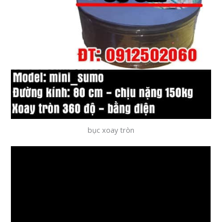
bục xoay tròn