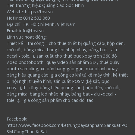
Tên thương hiệu: Quảng Cáo Góc Nhìn
Website: https://tovi.vn
Hotline: 0912 502 060
Địa chỉ: TP. Hồ Chí Minh, Việt Nam
Email: info@tovi.vn
Lĩnh vực hoạt động:
Thiết kế – thi công – cho thuê thiết bị quảng cáo( hộp đèn,
chữ nổi, bảng mica, bảng led nhấp nháy, bảng bạt - alu -
decal - tole…), sản xuất cho thuê bục xoay tròn 360 độ
video photobooth -quay video sản phẩm 3D , thuê quầy
booth sampling, xe bán hàng gấp gọn, manocanh xoay
bảng hiệu quảng cáo, gia công cơ khí tủ kệ máy tính, kệ thiết
bị hội nghị truyền hình, sản xuất POSM (kệ sắt, bục
xoay…),thi công bảng hiệu quảng cáo ( hộp đèn, chữ nổi,
bảng mica, bảng led nhấp nháy, bảng bạt - alu -decal -
tole…)… gia công sản phẩm cho các đối tác
Facebook:
https://www.facebook.com/ketrungbaysanpham.SanXuat.PO
SM.CongChao.KeSat