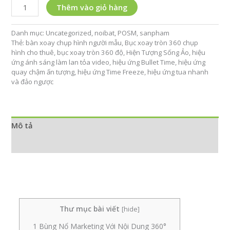
Bục
Thêm vào giỏ hàng
xoay
tròn
Danh mục:
Uncategorized
,
noibat
,
POSM
,
sanpham
360
Thẻ:
bàn xoay chụp hình người mẫu
,
Bục xoay tròn 360 chụp
chụp
hình cho thuê
,
bục xoay tròn 360 độ
,
Hiện Tượng Sống Ảo
,
hiệu
hình
ứng ánh sáng làm lan tỏa video
,
hiệu ứng Bullet Time
,
hiệu ứng
cho
quay chậm ấn tượng
,
hiệu ứng Time Freeze
,
hiệu ứng tua nhanh
thuê
và đảo ngược
số
lượng
Mô tả
Đánh giá (0)
Thư mục bài viết
[
hide
]
1
Bùng Nổ Marketing Với Nội Dung 360°