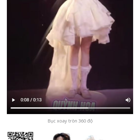
Bục xoay tròn 360 độ