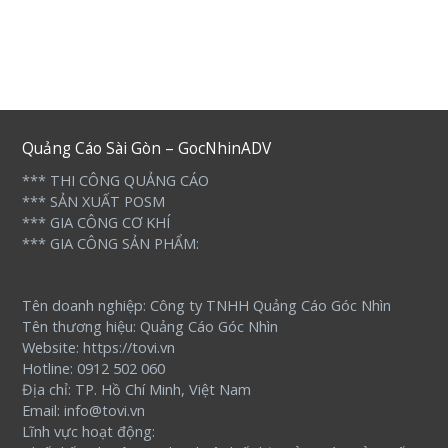
hạng
0
5
sao
Quảng Cáo Sài Gòn – GocNhinADV
*** THI CÔNG QUẢNG CÁO
*** SẢN XUẤT POSM
*** GIA CÔNG CƠ KHÍ
*** GIA CÔNG SẢN PHẨM:
Tên doanh nghiệp: Công ty TNHH Quảng Cáo Góc Nhìn
Tên thương hiệu: Quảng Cáo Góc Nhìn
Website: https://tovi.vn
Hotline: 0912 502 060
Địa chỉ: TP. Hồ Chí Minh, Việt Nam
Email: info@tovi.vn
Lĩnh vực hoạt động: