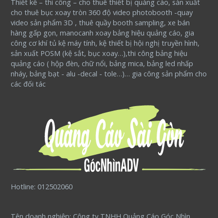
Thiết kế – thi công – cho thuê thiết bị quảng cáo, sản xuất
cho thuê bục xoay tròn 360 độ video photobooth -quay
video sản phẩm 3D , thuê quầy booth sampling, xe bán
hàng gấp gọn, manocanh xoay bảng hiệu quảng cáo, gia
công cơ khí tủ kệ máy tính, kệ thiết bị hội nghị truyền hình,
sản xuất POSM (kệ sắt, bục xoay…),thi công bảng hiệu
quảng cáo ( hộp đèn, chữ nổi, bảng mica, bảng led nhấp
nháy, bảng bạt - alu -decal - tole…)… gia công sản phẩm cho
các đối tác
Hotline: 012502060
Tên doanh nghiệp: Công ty TNHH Quảng Cáo Góc Nhìn