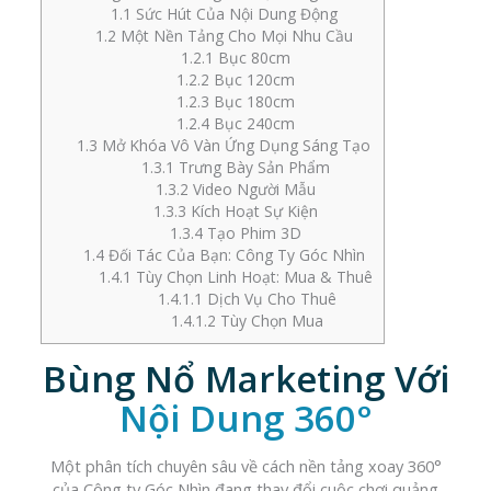
1.1
Sức Hút Của Nội Dung Động
1.2
Một Nền Tảng Cho Mọi Nhu Cầu
1.2.1
Bục 80cm
1.2.2
Bục 120cm
1.2.3
Bục 180cm
1.2.4
Bục 240cm
1.3
Mở Khóa Vô Vàn Ứng Dụng Sáng Tạo
1.3.1
Trưng Bày Sản Phẩm
1.3.2
Video Người Mẫu
1.3.3
Kích Hoạt Sự Kiện
1.3.4
Tạo Phim 3D
1.4
Đối Tác Của Bạn: Công Ty Góc Nhìn
1.4.1
Tùy Chọn Linh Hoạt: Mua & Thuê
1.4.1.1
Dịch Vụ Cho Thuê
1.4.1.2
Tùy Chọn Mua
Bùng Nổ Marketing Với
Nội Dung 360°
Một phân tích chuyên sâu về cách nền tảng xoay 360°
của Công ty Góc Nhìn đang thay đổi cuộc chơi quảng