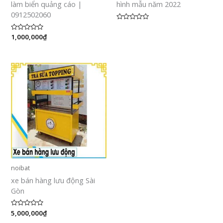
làm biển quảng cáo |
hình mẫu năm 2022
0912502060
Được
xếp
Được
1,000,000
₫
hạng
xếp
0
hạng
5
0
sao
5
sao
noibat
xe bán hàng lưu động Sài
Gòn
Được
5,000,000
₫
xếp