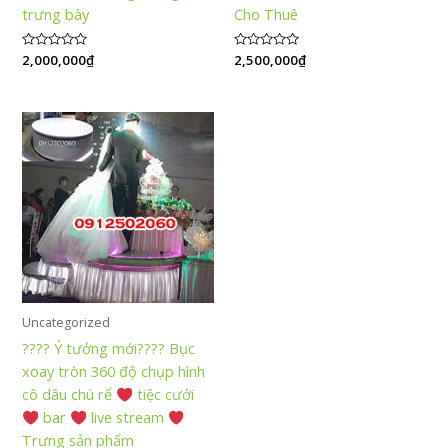
trưng bày
Cho Thuê
Được
2,000,000
₫
Được
2,500,000
₫
xếp
xếp
hạng
hạng
0
0
5
5
sao
sao
Uncategorized
???? Ý tưởng mới???? Bục
xoay tròn 360 độ chụp hình
cô dâu chú rể
tiệc cưới
bar
live stream
Trưng sản phẩm