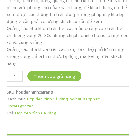
Tờ rơi, bandroll, bảng quảng cáo nha khoa : có thể in sẵn để
ở khu vực phòng chờ của khách hàng, để khách hàng có thể
xem được các thông tin trên đó (phương pháp này khá bị
động vì cần phải có lượng khách có sẵn để xem
Quảng cáo nha khoa trên tivi: các mẫu quảng cáo trên tivi
chỉ trong vòng 20-30s nhưng chi phí dành cho nó là một con
số vô cùng khủng
Quảng cáo nha khoa trên các hãng taxi: Độ phủ lớn nhưng
không cũng chỉ là hình thức bị động marketing đến khách
hàng
Hộp
Thêm vào giỏ hàng
đèn
hình
SKU:
hopdenhinhcairang
Cái
Danh mục:
Hộp đèn hình Cái răng
,
noibat
,
sanpham
,
răng
Uncategorized
xoay
Thẻ:
Hộp đèn hình Cái răng
tròn
360
độ