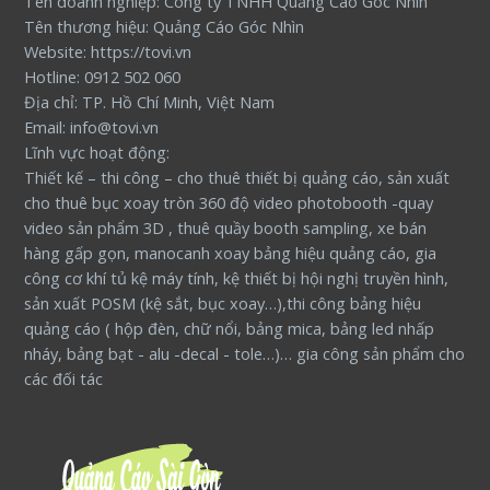
Tên doanh nghiệp: Công ty TNHH Quảng Cáo Góc Nhìn
Tên thương hiệu: Quảng Cáo Góc Nhìn
Website: https://tovi.vn
Hotline: 0912 502 060
Địa chỉ: TP. Hồ Chí Minh, Việt Nam
Email: info@tovi.vn
Lĩnh vực hoạt động:
Thiết kế – thi công – cho thuê thiết bị quảng cáo, sản xuất
cho thuê bục xoay tròn 360 độ video photobooth -quay
video sản phẩm 3D , thuê quầy booth sampling, xe bán
hàng gấp gọn, manocanh xoay bảng hiệu quảng cáo, gia
công cơ khí tủ kệ máy tính, kệ thiết bị hội nghị truyền hình,
sản xuất POSM (kệ sắt, bục xoay…),thi công bảng hiệu
quảng cáo ( hộp đèn, chữ nổi, bảng mica, bảng led nhấp
nháy, bảng bạt - alu -decal - tole…)… gia công sản phẩm cho
các đối tác