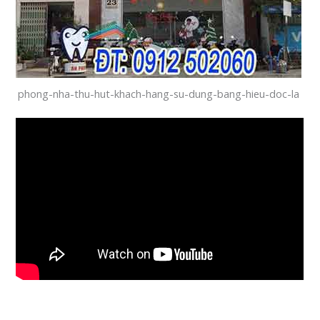
phong-nha-thu-hut-khach-hang-su-dung-bang-hieu-doc-la