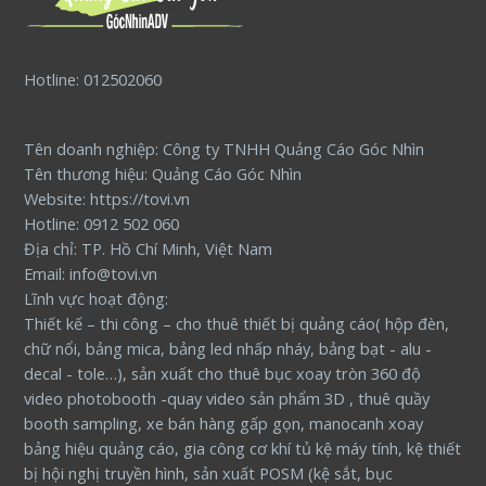
Hotline: 012502060
Tên doanh nghiệp: Công ty TNHH Quảng Cáo Góc Nhìn
Tên thương hiệu: Quảng Cáo Góc Nhìn
Website: https://tovi.vn
Hotline: 0912 502 060
Địa chỉ: TP. Hồ Chí Minh, Việt Nam
Email: info@tovi.vn
Lĩnh vực hoạt động:
Thiết kế – thi công – cho thuê thiết bị quảng cáo( hộp đèn,
chữ nổi, bảng mica, bảng led nhấp nháy, bảng bạt - alu -
decal - tole…), sản xuất cho thuê bục xoay tròn 360 độ
video photobooth -quay video sản phẩm 3D , thuê quầy
booth sampling, xe bán hàng gấp gọn, manocanh xoay
bảng hiệu quảng cáo, gia công cơ khí tủ kệ máy tính, kệ thiết
bị hội nghị truyền hình, sản xuất POSM (kệ sắt, bục