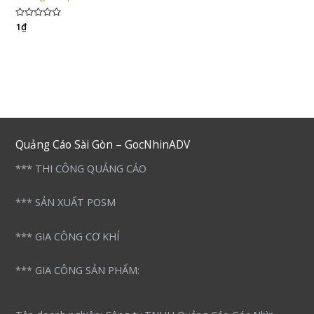
Được
1
₫
xếp
hạng
0
5
sao
Quảng Cáo Sài Gòn – GocNhinADV
*** THI CÔNG QUẢNG CÁO
*** SẢN XUẤT POSM
*** GIA CÔNG CƠ KHÍ
*** GIA CÔNG SẢN PHẨM: