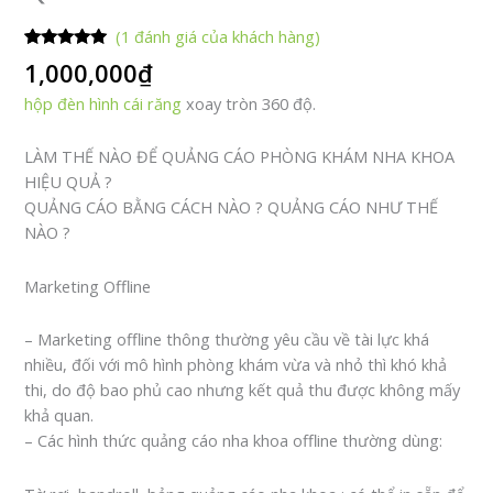
(
1
đánh giá của khách hàng)
5.00
1
trên 5
1,000,000
₫
dựa trên
đánh giá
hộp đèn hình cái răng
xoay tròn 360 độ.
LÀM THẾ NÀO ĐỂ QUẢNG CÁO PHÒNG KHÁM NHA KHOA
HIỆU QUẢ ?
QUẢNG CÁO BẰNG CÁCH NÀO ? QUẢNG CÁO NHƯ THẾ
NÀO ?
Marketing Offline
– Marketing offline thông thường yêu cầu về tài lực khá
nhiều, đối với mô hình phòng khám vừa và nhỏ thì khó khả
thi, do độ bao phủ cao nhưng kết quả thu được không mấy
khả quan.
– Các hình thức quảng cáo nha khoa offline thường dùng: