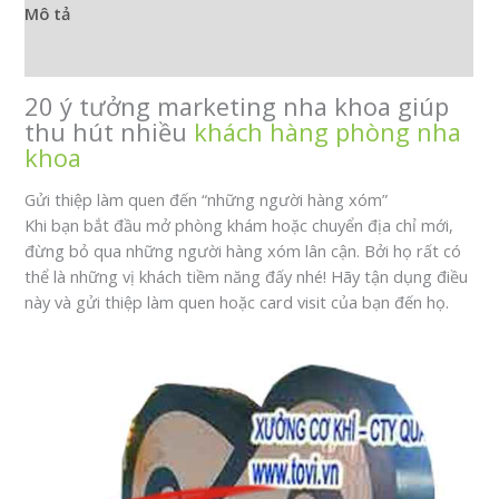
-
Mô tả
Quảng
Cáo
Đánh giá (1)
Hiệu
20 ý tưởng marketing nha khoa giúp
Quả
thu hút nhiều
khách hàng phòng nha
Cao
khoa
số
lượng
Gửi thiệp làm quen đến “những người hàng xóm”
Khi bạn bắt đầu mở phòng khám hoặc chuyển địa chỉ mới,
đừng bỏ qua những người hàng xóm lân cận. Bởi họ rất có
thể là những vị khách tiềm năng đấy nhé! Hãy tận dụng điều
này và gửi thiệp làm quen hoặc card visit của bạn đến họ.