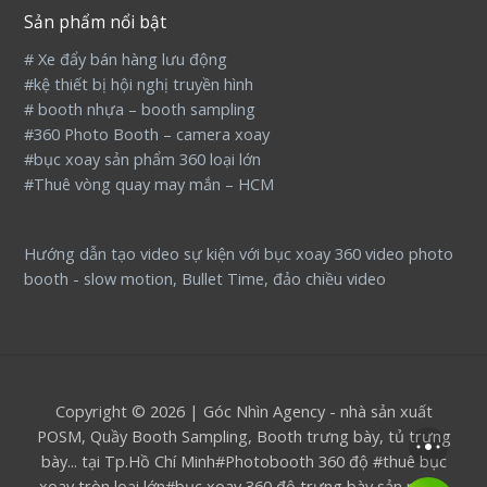
Sản phẩm nổi bật
# Xe đẩy bán hàng lưu động
#kệ thiết bị hội nghị truyền hình
# booth nhựa – booth sampling
#360 Photo Booth – camera xoay
#bục xoay sản phẩm 360 loại lớn
#Thuê vòng quay may mắn – HCM
Hướng dẫn tạo video sự kiện với bục xoay 360 video photo
booth - slow motion, Bullet Time, đảo chiều video
Copyright © 2026 | Góc Nhìn Agency - nhà sản xuất
POSM, Quầy Booth Sampling, Booth trưng bày, tủ trưng
bày... tại Tp.Hồ Chí Minh#Photobooth 360 độ #thuê bục
xoay tròn loại lớn#bục xoay 360 độ trưng bày sản phẩm