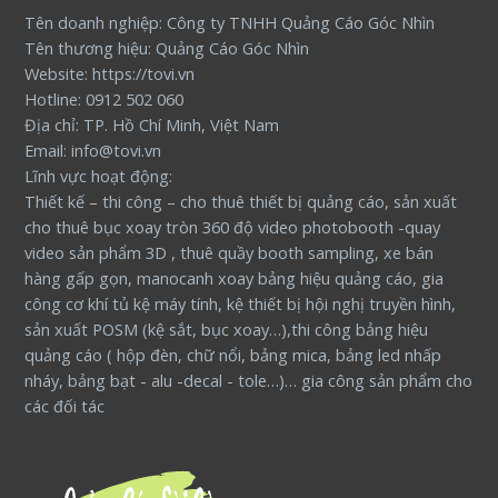
Tên doanh nghiệp: Công ty TNHH Quảng Cáo Góc Nhìn
Tên thương hiệu: Quảng Cáo Góc Nhìn
Website: https://tovi.vn
Hotline: 0912 502 060
Địa chỉ: TP. Hồ Chí Minh, Việt Nam
Email: info@tovi.vn
Lĩnh vực hoạt động:
Thiết kế – thi công – cho thuê thiết bị quảng cáo, sản xuất
cho thuê bục xoay tròn 360 độ video photobooth -quay
video sản phẩm 3D , thuê quầy booth sampling, xe bán
hàng gấp gọn, manocanh xoay bảng hiệu quảng cáo, gia
công cơ khí tủ kệ máy tính, kệ thiết bị hội nghị truyền hình,
sản xuất POSM (kệ sắt, bục xoay…),thi công bảng hiệu
quảng cáo ( hộp đèn, chữ nổi, bảng mica, bảng led nhấp
nháy, bảng bạt - alu -decal - tole…)… gia công sản phẩm cho
các đối tác