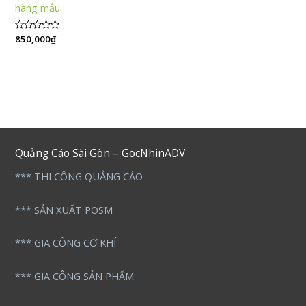
hàng mẫu
Được
850,000
₫
xếp
hạng
0
5
sao
Quảng Cáo Sài Gòn – GocNhinADV
*** THI CÔNG QUẢNG CÁO
*** SẢN XUẤT POSM
*** GIA CÔNG CƠ KHÍ
*** GIA CÔNG SẢN PHẨM: