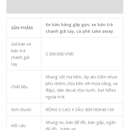
GẤP
Đánh giá (0)
GỌN
số
lượng
Xe bán hàng gấp gọn, xe bán trà
SẢN PHẨM
chanh giã tay, cà phê take away
Giá bán xe
bán trà
2.500.000 VNĐ
chanh giã
tay
Khung sắt mạ kẽm, ốp alu (tấm nhựa
phủ nhôm..chịu bền với mưa nắng, va
Chất liệu
đập), dán decal chịu nước, bạt hiflex
ngoài trời
Kích thước
RỘNG X CAO X SÂU: 80X180X40 CM
Khung xe, bàn để đồ, bàn gấp, ngăn
Kết cấu
để đồ, bánh xe