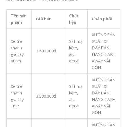
Tên sản
Chất
Giá bán
Phân phối
phẩm
liệu
XƯỞNG SẢN
Xe trà
Sắt mạ
XUẤT XE
chanh
kẽm,
ĐẨY BÁN
2.500.000đ
giã tay
alu,
HÀNG TAKE
80cm
decal
AWAY SÀI
GÒN
XƯỞNG SẢN
Xe trà
Sắt mạ
XUẤT XE
chanh
kẽm,
ĐẨY BÁN
3.500.000đ
giã tay
alu,
HÀNG TAKE
1m2
decal
AWAY SÀI
GÒN
XƯỞNG SẢN