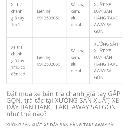
Xe trà
Sắt mạ
XUẤT XE
chanh
Liên hệ:
kẽm,
ĐẨY BÁN
giã tay
0912502060
alu,
HÀNG TAKE
1m5
decal
AWAY SÀI
GÒN
XƯỞNG SẢN
Xe trà
Sắt mạ
XUẤT XE
chanh
Liên hệ:
kẽm,
ĐẨY BÁN
giã tay
0912502060
alu,
HÀNG TAKE
1m5 có
decal
AWAY SÀI
đèn led
GÒN
Đặt mua xe bán trà chanh giã tay GẤP
GỌN, trà tắc tại XƯỞNG SẢN XUẤT XE
ĐẨY BÁN HÀNG TAKE AWAY SÀI GÒN
như thế nào?
XƯỞNG SẢN XUẤT
XE ĐẨY BÁN HÀNG TAKE AWAY
SÀI