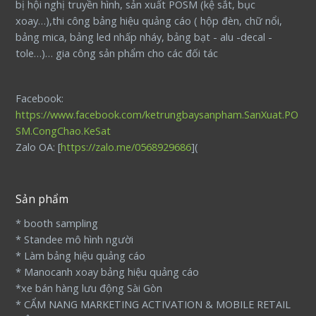
bị hội nghị truyền hình, sản xuất POSM (kệ sắt, bục
xoay…),thi công bảng hiệu quảng cáo ( hộp đèn, chữ nổi,
bảng mica, bảng led nhấp nháy, bảng bạt - alu -decal -
tole…)… gia công sản phẩm cho các đối tác
Facebook:
https://www.facebook.com/ketrungbaysanpham.SanXuat.PO
SM.CongChao.KeSat
Zalo OA: [
https://zalo.me/0568929686
](
Sản phẩm
* booth sampling
* Standee mô hình người
* Làm bảng hiệu quảng cáo
* Manocanh xoay bảng hiệu quảng cáo
*xe bán hàng lưu động Sài Gòn
* CẨM NANG MARKETING ACTIVATION & MOBILE RETAIL