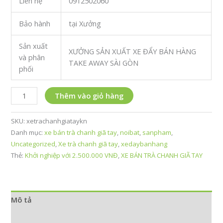
Liên hệ
0912502060
Bảo hành
tại Xưởng
Sản xuất
XƯỞNG SẢN XUẤT XE ĐẨY BÁN HÀNG
và phân
TAKE AWAY SÀI GÒN
phối
Khởi
Thêm vào giỏ hàng
nghiệp
với
SKU:
xetrachanhgiataykn
2.500.000
Danh mục:
xe bán trà chanh giã tay
,
noibat
,
sanpham
,
VNĐ
Uncategorized
,
Xe trà chanh giã tay
,
xedaybanhang
–
Thẻ:
Khởi nghiệp với 2.500.000 VNĐ
,
XE BÁN TRÀ CHANH GIÃ TAY
xe
bán
trà
chanh
Mô tả
giã
tay
Thông tin bổ sung