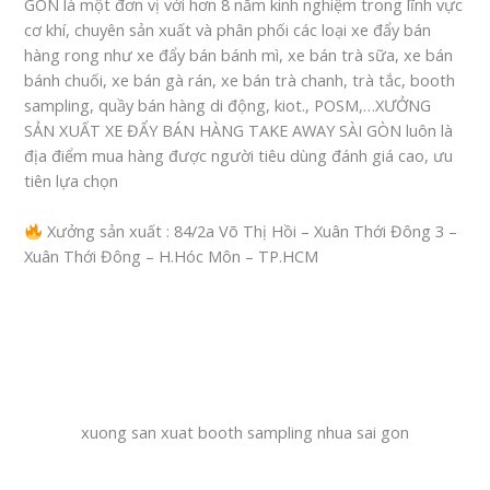
GÒN là một đơn vị với hơn 8 năm kinh nghiệm trong lĩnh vực
cơ khí, chuyên sản xuất và phân phối các loại xe đẩy bán
hàng rong như xe đẩy bán bánh mì, xe bán trà sữa, xe bán
bánh chuối, xe bán gà rán, xe bán trà chanh, trà tắc, booth
sampling, quầy bán hàng di động, kiot., POSM,…XƯỞNG
SẢN XUẤT XE ĐẨY BÁN HÀNG TAKE AWAY SÀI GÒN luôn là
địa điểm mua hàng được người tiêu dùng đánh giá cao, ưu
tiên lựa chọn
Xưởng sản xuất : 84/2a Võ Thị Hồi – Xuân Thới Đông 3 –
Xuân Thới Đông – H.Hóc Môn – TP.HCM
xuong san xuat booth sampling nhua sai gon