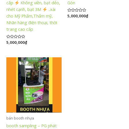
cấp
Không viền, bạt dẻo,
Gòn
nhét cạnh, bạt 3M
..xài
cho Mỹ Phẩm,Thẩm mỹ,
Được
5,000,000
₫
xếp
Nhãn hàng điện thoại, thời
hạng
0
trang cao cấp
5
sao
Được
5,000,000
₫
xếp
hạng
0
5
sao
bán booth nhựa
booth sampling – PG phát