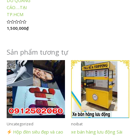
DÙ QUẢNG
5.00
5 sao
CÁO….TẠI
TP.HCM
Được
1,500,000
₫
xếp
hạng
0
5
sao
Sản phẩm tương tự
Uncategorized
noibat
Hộp đèn siêu đẹp và cao
xe bán hàng lưu động Sài