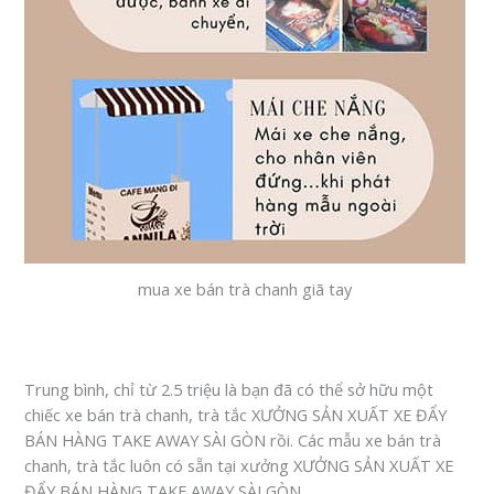
mua xe bán trà chanh giã tay
Trung bình, chỉ từ 2.5 triệu là bạn đã có thể sở hữu một
chiếc xe bán trà chanh, trà tắc XƯỞNG SẢN XUẤT XE ĐẨY
BÁN HÀNG TAKE AWAY SÀI GÒN rồi. Các mẫu xe bán trà
chanh, trà tắc luôn có sẵn tại xưởng XƯỞNG SẢN XUẤT XE
ĐẨY BÁN HÀNG TAKE AWAY SÀI GÒN.