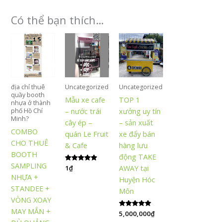
Có thể bạn thích…
địa chỉ thuê
Uncategorized
Uncategorized
quầy booth
Mẫu xe cafe
TOP 1
nhựa ở thành
– nước trái
xưởng uy tín
phố Hồ Chí
Minh?
cây ép –
– sản xuất
COMBO
quán Le Fruit
xe đẩy bán
CHO THUÊ
& Cafe
hàng lưu
BOOTH
động TAKE
SAMPLING
AWAY tại
Được xếp
1
₫
hạng
NHỰA +
Huyện Hóc
5.00
5 sao
STANDEE +
Môn
VÒNG XOAY
MAY MẮN +
Được xếp
5,000,000
₫
hạng