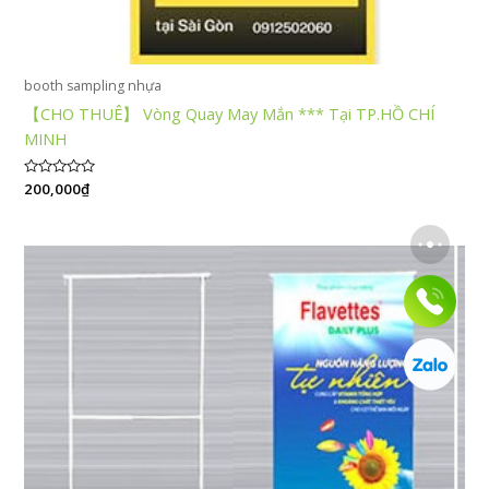
booth sampling nhựa
【CHO THUÊ】 Vòng Quay May Mắn *** Tại TP.HỒ CHÍ
MINH
Được
200,000
₫
xếp
hạng
0
5
sao