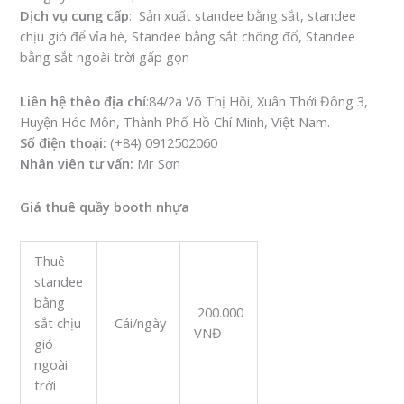
Dịch vụ cung cấp
: Sản xuất standee bằng sắt, standee
chịu gió để vỉa hè, Standee bằng sắt chống đổ, Standee
bằng sắt ngoài trời gấp gọn
Liên hệ thêo địa chỉ
:84/2a Võ Thị Hồi, Xuân Thới Đông 3,
Huyện Hóc Môn, Thành Phố Hồ Chí Minh, Việt Nam.
Số điện thoại:
(+84) 0912502060
Nhân viên tư vấn:
Mr Sơn
Giá thuê quầy booth nhựa
Thuê
standee
bằng
200.000
sắt chịu
Cái/ngày
VNĐ
gió
ngoài
trời