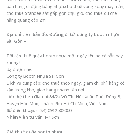
bán hàng di động bằng nhựa,cho thuê vòng xoay may mắn,
cho thuê Standee sắt gấp gọn chịu gió, cho thuê dù che
nắng quảng cáo 2m
Địa chỉ trên bản đồ: Đường đi tới công ty booth nhựa
Sài Gòn –
Tôi cần thuê quầy booth nhựa một ngày liệu họ có sẵn hay
không?
dạ được nhé.
Công ty Booth Nhựa Sài Gòn
Dịch vụ cung cấp: cho thuê theo ngày, giảm chi phí, hàng có
sẵn trong kho, giao hàng nhanh tận nơi
Liên hệ theo địa chỉ:
84/2a Võ Thị Hồi, Xuân Thới Đông 3,
Huyện Hóc Môn, Thành Phố Hồ Chí Minh, Việt Nam.
Số điện thoại:
(+84) 0912502060
Nhân viên tư vấn
: Mr Sơn
Giá thuê quầy booth nhựa