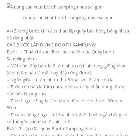
xuong san xuat booth sampling nhua sai gon
A->Z từng bước chỉ cách tháo lắp quầy bán hàng bằng nhựa
dễ dàng nhất
CÁC BƯỚC LẮP DỰNG BOOTH SAMPLING:
Bước 1: Chuẩn bị xác định các chi tiết của Quầy booth
Sampling nhựa
– Mặt bàn, đáy bàn: là 2 tấm nhựa có hình dạng giống nhau
(chọn tấm nào là mặt hay đáy cũng được).
– Ngăn giữa: là tấm nhựa thứ 3 khác với 2 tấm còn lại.
– Thân của bàn là tấm nhựa dẻo cao cấp nhẵn bóng, được
dán ảnh Quảng cáo.
– Tấm Logo: cũng là tấm nhựa dẻo có kích thước 30cm x
80cm
– Thanh chống Logo: là 2 thanh dài & 2 thanh ngắn bằng sắt
có thể gắn vào nhau 2 chiếc một
Bước 2: Lắp đặt quầy Booth Sampling Nhựa
– Đặt ngửa đáy bàn sau đưa đưa thân bàn đặt lên trên ở tư