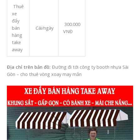
Thuê
xe
đẩy
300.000
bán
Cái/ngày
VNĐ
hàng
take
away
Địa chỉ trên bản đồ:
Đường đi tới công ty booth nhựa Sài
Gòn – cho thuê vòng xoay may mắn