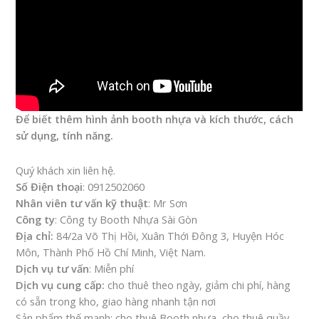
Để biết thêm hình ảnh booth nhựa và kích thước, cách
sử dụng, tính năng.
Quý khách xin liên hệ.
Số Điện thoại
: 0912502060
Nhân viên tư vấn kỹ thuật
: Mr Sơn
Công ty
: Công ty Booth Nhựa Sài Gòn
Địa chỉ:
84/2a Võ Thị Hồi, Xuân Thới Đông 3, Huyện Hóc
Môn, Thành Phố Hồ Chí Minh, Việt Nam.
Dịch vụ tư vấn
: Miễn phí
Dịch vụ cung cấp:
cho thuê theo ngày, giảm chi phí, hàng
có sẵn trong kho, giao hàng nhanh tận nơi
Sản phẩm thế mạnh: cho thuê Booth nhựa, cho thuê quầy