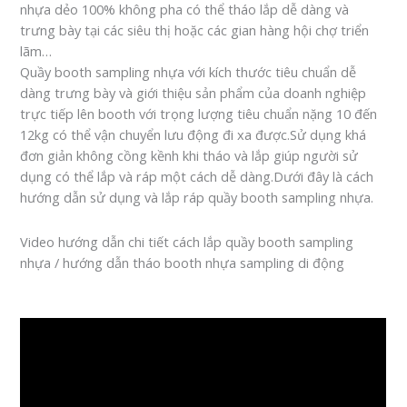
nhựa dẻo 100% không pha có thể tháo lắp dễ dàng và
trưng bày tại các siêu thị hoặc các gian hàng hội chợ triển
lãm…
Quầy booth sampling nhựa với kích thước tiêu chuẩn dễ
dàng trưng bày và giới thiệu sản phẩm của doanh nghiệp
trực tiếp lên booth với trọng lượng tiêu chuẩn nặng 10 đến
12kg có thể vận chuyển lưu động đi xa được.Sử dụng khá
đơn giản không cồng kềnh khi tháo và lắp giúp người sử
dụng có thể lắp và ráp một cách dễ dàng.Dưới đây là cách
hướng dẫn sử dụng và lắp ráp quầy booth sampling nhựa.
Video hướng dẫn chi tiết cách lắp quầy booth sampling
nhựa / hướng dẫn tháo booth nhựa sampling di động