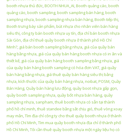
booth nhựa thủ đức
,
BOOTH NHUA_AI
,
Booth quảng cáo
,
booth
quảng cáo
,
booth sampling
,
booth sampling bán hàng
,
booth
sampling nhựa
,
booth sampling nhựa bán hàng
,
Booth tiếp thị
,
Booth trưng bày sản phẩm
,
bút nhựa cho nhân viên bán hàng
siêu thị
,
công ty bán booth nhựa uy tín
,
địa chỉ bán booth nhựa
Sài Gòn
,
địa chỉ thuê quầy booth nhựa ở thành phố Hồ Chí
Minh?
,
giá bán booth sampling bằng nhựa
,
giá của quầy bán
hàng bằng nhựa
,
giá của quầy bán hàng booth nhựa có in ân và
thiết kế
,
giá của quầy bán hàng booth sampling bằng nhựa
,
giá
của quầy bán hàng booth sampling có hóa đơn VAT
,
giá quầy
bán hàng bằng nhựa
,
giá thuê quầy bán hàng siêu thị bằng
nhựa
,
kích thước của quầy bán hàng nhựa
,
noibat
,
POSM
,
Quầy
Bán Hàng
,
Quầy bán hàng lưu động
,
quầy boot nhựa gấp gọn
,
quầy booth sampling nhựa
,
quầy bốt nhựa bán hàng
,
quầy
sampling nhựa
,
sanpham
,
thuê booth nhựa có sẵn tại thành
phố hồ chí minh
,
thuê standee bằng sắt chịu gió
,
thuê vòng xoay
may mắn
,
Tìm địa chỉ công ty cho thuê quầy booth nhựa ở thành
phố Hồ Chí Minh
,
Tìm mua quầy booth nhựa địa chỉ ở thành phố
Hồ Chí Minh
,
Tôi cần thuê quầy booth nhựa một ngày liệu họ có