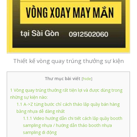
Thiết kế vòng quay trúng thưởng sự kiện
Thư mục bài viết
[
hide
]
1
Vòng quay trúng thưởng rất tiện lợi và được dùng trong
những sự kiện nào:
1.1
A->Z từng bước chỉ cách tháo lắp quầy bán hàng
bằng nhựa dễ dàng nhất
1.1.1
Video hướng dẫn chi tiết cách lắp quầy booth
sampling nhựa / hướng dẫn tháo booth nhựa
sampling di động