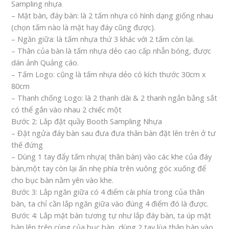
Sampling nhựa
– Mặt bàn, đáy bàn: là 2 tấm nhựa có hình dạng giống nhau
(chọn tấm nào là mặt hay đáy cũng được).
– Ngăn giữa: là tấm nhựa thứ 3 khác với 2 tấm còn lại.
– Thân của bàn là tấm nhựa dẻo cao cấp nhẵn bóng, được
dán ảnh Quảng cáo.
– Tấm Logo: cũng là tấm nhựa dẻo có kích thước 30cm x
80cm
– Thanh chống Logo: là 2 thanh dài & 2 thanh ngắn bằng sắt
có thể gắn vào nhau 2 chiếc một
Bước 2: Lắp đặt quầy Booth Sampling Nhựa
– Đặt ngửa đáy bàn sau đưa đưa thân bàn đặt lên trên ở tư
thế đứng
– Dùng 1 tay đẩy tấm nhựa( thân bàn) vào các khe của đáy
bàn,một tay còn lại ấn nhẹ phía trên vuông góc xuống để
cho bục bàn nằm yên vào khe.
Bước 3: Lắp ngăn giữa có 4 điểm cài phía trong của thân
bàn, ta chỉ cần lắp ngăn giữa vào đúng 4 điểm đó là được.
Bước 4: Lắp mặt bàn tương tự như lắp đáy bàn, ta úp mặt
bàn lên trên cùng của bục bàn, dùng 2 tay lùa thân bàn vào