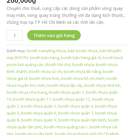
200,000
₫
Chuyên cho thuê, cung cấp các dòng sản phẩm vòng quay
may mắn, vòng quay trúng thưởng với đa dạng kích thước,
chủng loại tại TP Hồ Chí Minh và các tỉnh lân cận.
【CHO
Thêm vào giỏ hàng
THUÊ】
Vòng
Danh mục:
booth sampling nhựa
,
bán booth nhựa
,
bàn khuyến
Quay
mại
,
BOOTH
,
booth bán hàng
,
booth bán hàng giá rẻ
,
booth boot
May
posm bút quảng cáo
,
Booth hội chợ
,
booth nhựa
,
booth nhựa
Mắn
bình chánh
,
booth nhựa củ chi
,
booth nhựa đà nẵng
,
booth
***
nhựa giá rẻ
,
booth nhựa hcm
,
booth nhựa hồ chí minh
,
booth
Tại
nhựa huyện hóc môn
,
booth nhựa lắp ráp
,
booth nhựa nhà bè
,
TP.HỒ
booth nhựa nha trang
,
booth nhựa quận 1
,
booth nhựa quận
CHÍ
10
,
booth nhựa quận 11
,
booth nhựa quận 12
,
booth nhựa
MINH
quận 2
,
booth nhựa quận 3
,
booth nhựa quận 4
,
booth nhựa
số
quận 5
,
booth nhựa quận 6
,
booth nhựa quận 7
,
booth nhựa
lượng
quận 8
,
booth nhựa quận 9
,
booth nhựa quận tân bình
,
booth
nhựa quận tân phú
,
booth nhựa quảng cáo •
,
booth nhựa sài
gòn
,
booth nhựa tân bình
,
booth nhựa thành phố Hồ Chí Minh
,