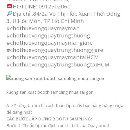
HOTLINE: 0912502060
Địa chỉ :84/2a Võ Thị Hồi, Xuân Thới Đông
3, H.Hóc Môn, TP Hồ Chí Minh
#chothuevongquaymayman
#chothuevongquaytrungthuong
#chothuevongquaymaymangiare
#chothuevongquaytrungthuonggiare
#chothuevongquaymaymantaiHCM
#chothuevongquaytrungthuongtaiHCM
xuong san xuat booth sampling nhua sai gon
A->Z từng bước chỉ cách tháo lắp quầy bán hàng bằng nhựa
dễ dàng nhất
CÁC BƯỚC LẮP DỰNG BOOTH SAMPLING:
Bước 1: Chuẩn bị xác định các chi tiết của Quầy booth