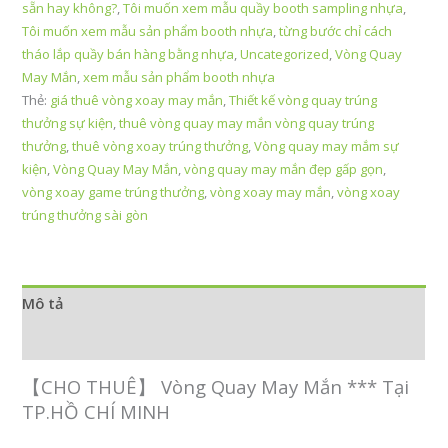
sẵn hay không?
,
Tôi muốn xem mẫu quầy booth sampling nhựa
,
Tôi muốn xem mẫu sản phẩm booth nhựa
,
từng bước chỉ cách
tháo lắp quầy bán hàng bằng nhựa
,
Uncategorized
,
Vòng Quay
May Mắn
,
xem mẫu sản phẩm booth nhựa
Thẻ:
giá thuê vòng xoay may mắn
,
Thiết kế vòng quay trúng
thưởng sự kiện
,
thuê vòng quay may mắn vòng quay trúng
thưởng
,
thuê vòng xoay trúng thưởng
,
Vòng quay may mắm sự
kiện
,
Vòng Quay May Mắn
,
vòng quay may mắn đẹp gấp gọn
,
vòng xoay game trúng thưởng
,
vòng xoay may mắn
,
vòng xoay
trúng thưởng sài gòn
Mô tả
Đánh giá (0)
【CHO THUÊ】 Vòng Quay May Mắn *** Tại
TP.HỒ CHÍ MINH