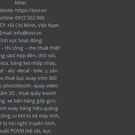
Nhìn
bsite: https://tovi.vn
otline: 0912 502 060
: TP. Hồ Chí Minh, Việt Nam
Email: info@tovi.vn
Lĩnh vực hoạt động:
 – thi công – cho thuê thiết
ng cáo( hộp đèn, chữ nổi,
ica, bảng led nhấp nháy,
t - alu -decal - tole…), sản
ho thuê bục xoay tròn 360
o photobooth -quay video
ẩm 3D , thuê quầy booth
ng, xe bán hàng gấp gọn,
nh xoay bảng hiệu quảng
 công cơ khí tủ kệ máy tính,
t bị hội nghị truyền hình,
xuất POSM (kệ sắt, bục