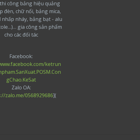
thi công bảng hiệu quảng
ộp đèn, chữ nổi, bảng mica,
 nhấp nháy, bảng bạt - alu
 tole…)… gia công sản phẩm
cho các đối tác
Facebook:
/www.facebook.com/ketrun
npham.SanXuat.POSM.Con
gChao.KeSat
Zalo OA:
s://zalo.me/0568929686
](