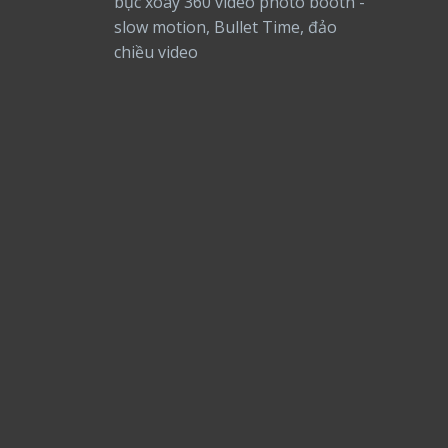
bục xoay 360 video photo booth -
slow motion, Bullet Time, đảo
chiều video