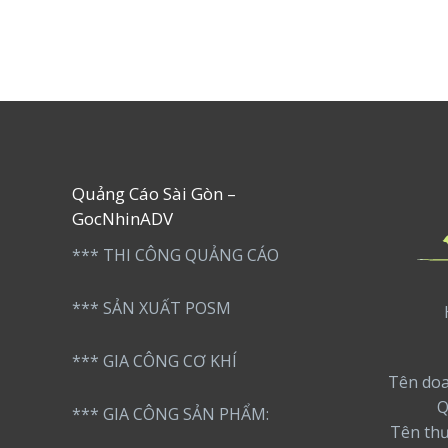
Giao TP.Thủ
Đức
Quảng Cáo Sài Gòn –
GocNhinADV
*** THI CÔNG QUẢNG CÁO
*** SẢN XUẤT POSM
*** GIA CÔNG CƠ KHÍ
Tên doa
Q
*** GIA CÔNG SẢN PHẨM:
Tên th