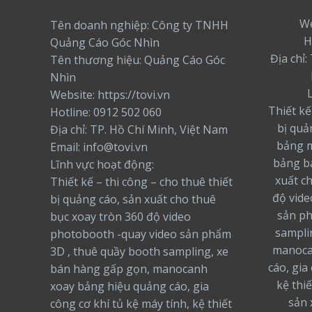
We
Tên doanh nghiệp: Công ty TNHH
H
Quảng Cáo Góc Nhìn
Địa chỉ
Tên thương hiệu: Quảng Cáo Góc
Nhìn
Website: https://tovi.vn
Thiết kế
Hotline: 0912 502 060
bị quả
Địa chỉ: TP. Hồ Chí Minh, Việt Nam
bảng m
Email: info@tovi.vn
bảng bạ
Lĩnh vực hoạt động:
xuất c
Thiết kế – thi công – cho thuê thiết
độ vide
bị quảng cáo, sản xuất cho thuê
sản ph
bục xoay tròn 360 độ video
sampli
photobooth -quay video sản phẩm
manoca
3D , thuê quầy booth sampling, xe
cáo, gia
bán hàng gấp gọn, manocanh
kệ thiế
xoay bảng hiệu quảng cáo, gia
sản 
công cơ khí tủ kệ máy tính, kệ thiết