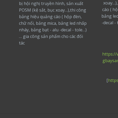
xoay…),
bị hội nghị truyền hình, sản xuất
cáo ( h
POSM (kệ sắt, bục xoay…),thi công
bảng led
bảng hiệu quảng cáo ( hộp đèn,
-decal -
chữ nổi, bảng mica, bảng led nhấp
nháy, bảng bạt - alu -decal - tole…)
… gia công sản phẩm cho các đối
tác
https:/
gbaysa
[
http