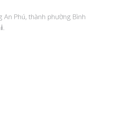
g An Phú, thành phường Bình
i
.