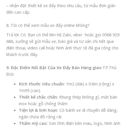
– nhận đặt thiết kế xe đẩy theo nhu cầu, từ mẫu đơn giản
đến cao cấp.
8. Tôi có thể xem mẫu xe đẩy online không?
Trả lời
: Có. Bạn có thể liên hệ Zalo, viber hoặc gọi
0568 929
686
, xưởng sẽ gửi mẫu xe, báo giá và tư vấn chi tiết qua
điện thoại, video call hoặc hình ảnh thực tế đã gia công cho
khách trước đây.
9. Đặc Điểm Nổi Bật Của Xe Đẩy Bán Hàng giao
TP.Thủ
Đức
Kích thước tiêu chuẩn:
1m2 (dài) x 0.6m (rộng) x
1m95 (cao)
Thiết kế chắc chắn:
Khung thép không gỉ, mặt bàn
inox hoặc gỗ chống thấm
Tiện lợi & linh hoạt:
Có bánh xe di chuyển dễ dàng,
ngăn chứa đồ rộng rãi
Thẩm mỹ cao:
Sơn tĩnh điện bền màu, logo, hình ảnh