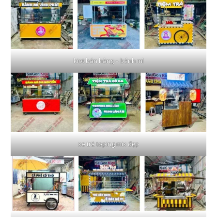
kiot bán hàng – bánh mì
xe trà toping mix đẹp