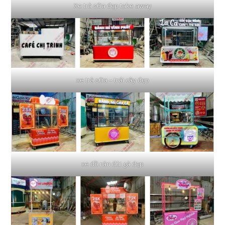
Xe trà sữa đẹp take away
xe trà sữa – trái cây đẹp
xe đồ rán đùi gà đẹp