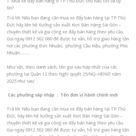
1. Mua xe đẩy bán hàng ở TP.Thủ Đức chỗ nào tốt và uy
tín?
Trả lời
: Nếu bạn đang cần mua xe đẩy bán hàng tại TP.Thủ
Đức
hãy liên hệ
Xưởng sản xuất Kiot Bán Hàng Sài Gòn
–
chuyên thiết kế và gia công xe đẩy bán hàng theo yêu cầu.
Gọi ngay
0912 502 060
để được tư vấn, hỗ trợ giao hàng tận
nơi các phường Đức Nhuận, phường Cầu Kiệu, phường Phú
Nhuận………
Như vật, theo danh sách, tên gọi sau hợp nhất của các
phường tại‍
Quận 12
theo Nghị quyết 25/NQ-HĐND năm
2025 như sau:
‍ Các‍ phường‍ sáp‍ nhập ‍
:
‍ Tên‍ đơn‍ vị‍ hành‍ chính‍ mới ‍
Trả lời
: Nếu bạn đang cần mua xe đẩy bán hàng tại
TP.Thủ
Đức
, hãy liên hệ
Xưởng sản xuất Kiot Bán Hàng Sài Gòn
–
chuyên thiết kế và gia công xe đẩy bán hàng theo yêu cầu.
Gọi ngay
0912 502 060
để được tư vấn, hỗ trợ giao hàng tận