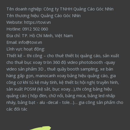
Tên doanh nghiệp: Công ty TNHH Quảng Cáo Góc Nhìn
Tên thương hiệu: Quảng Cáo Góc Nhìn
Website: https://tovi.vn
Hotline: 0912 502 060
Địa chỉ: TP. Hồ Chí Minh, Việt Nam
Email: info@tovi.vn
Lĩnh vực hoạt động:
Thiết kế – thi công – cho thuê thiết bị quảng cáo, sản xuất
cho thuê bục xoay tròn 360 độ video photobooth -quay
video sản phẩm 3D , thuê quầy booth sampling, xe bán
hàng gấp gọn, manocanh xoay bảng hiệu quảng cáo, gia
công cơ khí tủ kệ máy tính, kệ thiết bị hội nghị truyền hình,
sản xuất POSM (kệ sắt, bục xoay…),thi công bảng hiệu
quảng cáo ( hộp đèn, chữ nổi, bảng mica, bảng led nhấp
nháy, bảng bạt - alu -decal - tole…)… gia công sản phẩm cho
các đối tác