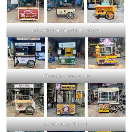
mẫu xe đẩy bán hàng đẹp – tại sài gòn
mẫu xe đẩy – cafe pha máy
kiot bán hàng – đồ ăn vặt