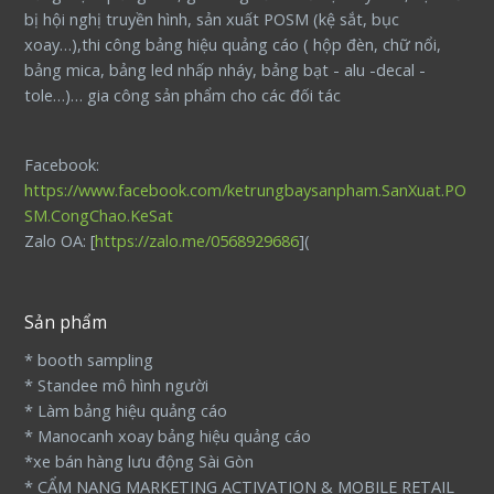
bị hội nghị truyền hình, sản xuất POSM (kệ sắt, bục
xoay…),thi công bảng hiệu quảng cáo ( hộp đèn, chữ nổi,
bảng mica, bảng led nhấp nháy, bảng bạt - alu -decal -
tole…)… gia công sản phẩm cho các đối tác
Facebook:
https://www.facebook.com/ketrungbaysanpham.SanXuat.PO
SM.CongChao.KeSat
Zalo OA: [
https://zalo.me/0568929686
](
Sản phẩm
* booth sampling
* Standee mô hình người
* Làm bảng hiệu quảng cáo
* Manocanh xoay bảng hiệu quảng cáo
*xe bán hàng lưu động Sài Gòn
* CẨM NANG MARKETING ACTIVATION & MOBILE RETAIL