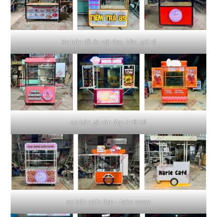
Xe bán đồ ăn vặt đẹp, bền, giá rẻ
xe bán gà rán đẹp thiết kế
xe bán cafe đẹp – take away