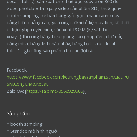
decal - tole…), sản xuất cho thuê bục xoay tròn 360 độ
video photobooth -quay video sản phẩm 3D , thuê quầy
booth sampling, xe bán hàng gấp gọn, manocanh xoay
bảng hiệu quảng cáo, gia công cơ khí tủ kệ máy tính, kệ thiết
bị hội nghị truyền hình, sản xuất POSM (kệ sắt, bục
xoay…),thi công bảng hiệu quảng cáo ( hộp đèn, chữ nổi,
bảng mica, bảng led nhấp nháy, bảng bạt - alu -decal -
tole…)… gia công sản phẩm cho các đối tác
Facebook:
https://www.facebook.com/ketrungbaysanpham.SanXuat.PO
SM.CongChao.KeSat
Zalo OA: [
https://zalo.me/0568929686
](
Sản phẩm
* booth sampling
* Standee mô hình người