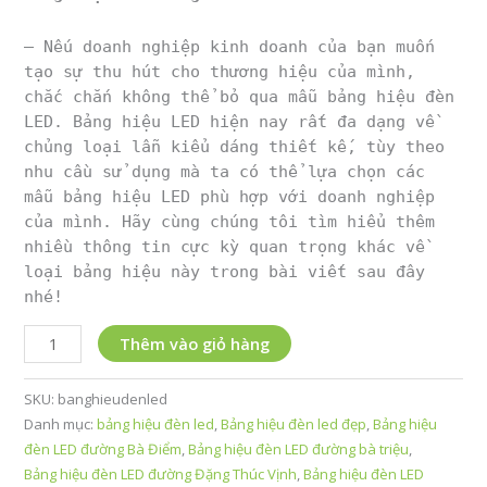
– Nếu doanh nghiệp kinh doanh của bạn muốn
tạo sự thu hút cho thương hiệu của mình,
chắc chắn không thể bỏ qua mẫu bảng hiệu đèn
LED. Bảng hiệu LED hiện nay rất đa dạng về
chủng loại lẫn kiểu dáng thiết kế, tùy theo
nhu cầu sử dụng mà ta có thể lựa chọn các
mẫu bảng hiệu LED phù hợp với doanh nghiệp
của mình. Hãy cùng chúng tôi tìm hiểu thêm
nhiều thông tin cực kỳ quan trọng khác về
loại bảng hiệu này trong bài viết sau đây
nhé!
bảng
Thêm vào giỏ hàng
hiệu
đèn
SKU:
banghieudenled
led
Danh mục:
bảng hiệu đèn led
,
Bảng hiệu đèn led đẹp
,
Bảng hiệu
2022
đèn LED đường Bà Điểm
,
Bảng hiệu đèn LED đường bà triệu
,
số
Bảng hiệu đèn LED đường Đặng Thúc Vịnh
,
Bảng hiệu đèn LED
lượng