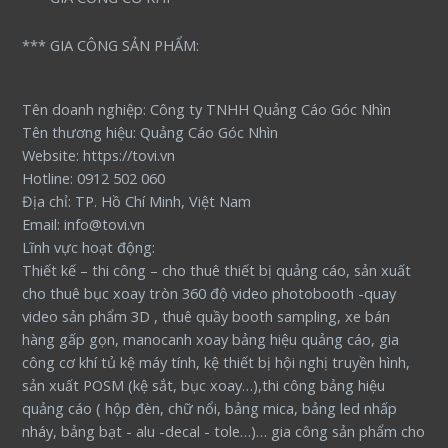
*** GIA CÔNG SẢN PHẨM:
Tên doanh nghiệp: Công ty TNHH Quảng Cáo Góc Nhìn
Tên thương hiệu: Quảng Cáo Góc Nhìn
Website: https://tovi.vn
Hotline: 0912 502 060
Địa chỉ: TP. Hồ Chí Minh, Việt Nam
Email: info@tovi.vn
Lĩnh vực hoạt động:
Thiết kế – thi công – cho thuê thiết bị quảng cáo, sản xuất
cho thuê bục xoay tròn 360 độ video photobooth -quay
video sản phẩm 3D , thuê quầy booth sampling, xe bán
hàng gấp gọn, manocanh xoay bảng hiệu quảng cáo, gia
công cơ khí tủ kệ máy tính, kệ thiết bị hội nghị truyền hình,
sản xuất POSM (kệ sắt, bục xoay…),thi công bảng hiệu
quảng cáo ( hộp đèn, chữ nổi, bảng mica, bảng led nhấp
nháy, bảng bạt - alu -decal - tole…)… gia công sản phẩm cho