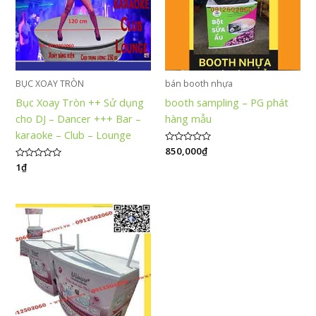
BỤC XOAY TRÒN
bán booth nhựa
Bục Xoay Tròn ++ Sử dụng
booth sampling – PG phát
cho DJ – Dancer +++ Bar –
hàng mẫu
karaoke – Club – Lounge
Được
850,000
₫
xếp
Được
1
₫
hạng
xếp
0
hạng
5
0
sao
5
sao