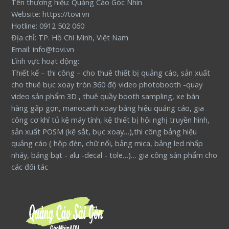
Tên thương hiệu: Quảng Cáo Góc Nhìn
Website: https://tovi.vn
Hotline: 0912 502 060
Địa chỉ: TP. Hồ Chí Minh, Việt Nam
Email: info@tovi.vn
Lĩnh vực hoạt động:
Thiết kế – thi công – cho thuê thiết bị quảng cáo, sản xuất
cho thuê bục xoay tròn 360 độ video photobooth -quay
video sản phẩm 3D , thuê quầy booth sampling, xe bán
hàng gấp gọn, manocanh xoay bảng hiệu quảng cáo, gia
công cơ khí tủ kệ máy tính, kệ thiết bị hội nghị truyền hình,
sản xuất POSM (kệ sắt, bục xoay…),thi công bảng hiệu
quảng cáo ( hộp đèn, chữ nổi, bảng mica, bảng led nhấp
nháy, bảng bạt - alu -decal - tole…)… gia công sản phẩm cho
các đối tác