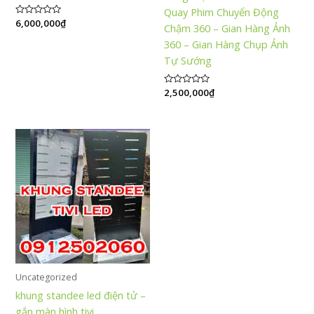
Quay Phim Chuyển Động
Được
6,000,000
₫
Chậm 360 – Gian Hàng Ảnh
xếp
hạng
360 – Gian Hàng Chụp Ảnh
0
5
Tự Sướng
sao
Được
2,500,000
₫
xếp
hạng
0
5
sao
Uncategorized
khung standee led điện tử –
gắn màn hình tivi