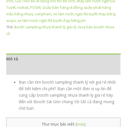
inch
,
Giá Treo tivi di động cho tivi 88 inch
,
Máy làm nước ngọt Đá
Tuyết
,
noibat
,
POSM
,
Quầy bán hàng di động
,
quầy phát hàng
mẫu bằng nhựa
,
sanpham
,
xe làm nước ngọt đá tuyết chạy bằng
acqui
,
xe làm nước ngọt đá tuyết chạy bằng pin
Thẻ:
Booth sampling nhựa thanh lý giá rẻ
,
mua bán booth nhựa
cũ
Mô tả
Đánh giá (0)
Bạn cần tìm booth sampling thanh lý với giá rẻ nhất
để tiết kiệm chi phí? Bạn cần một đơn vị uy tín để
cung cấp booth sampling nhựa thanh lý giá rẻ hãy
đến với Booth Sài Gòn chúng tôi tất cả đang mong
chờ bạn
Thư mục bài viết
[
hide
]