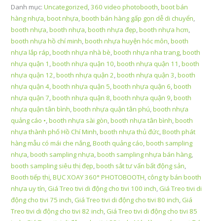
thanh
Danh mục:
Uncategorized
,
360 video photobooth
,
boot bán
lý
hàng nhựa
,
boot nhựa
,
booth bán hàng gấp gọn dễ di chuyển
,
giá
booth nhựa
,
booth nhựa
,
booth nhựa đẹp
,
booth nhựa hcm
,
rẻ
booth nhựa hồ chí minh
,
booth nhựa huyện hóc môn
,
booth
-
nhựa lắp ráp
,
booth nhựa nhà bè
,
booth nhựa nha trang
,
booth
Sài
nhựa quận 1
,
booth nhựa quận 10
,
booth nhựa quận 11
,
booth
Gòn
nhựa quận 12
,
booth nhựa quận 2
,
booth nhựa quận 3
,
booth
số
nhựa quận 4
,
booth nhựa quận 5
,
booth nhựa quận 6
,
booth
lượng
nhựa quận 7
,
booth nhựa quận 8
,
booth nhựa quận 9
,
booth
nhựa quận tân bình
,
booth nhựa quận tân phú
,
booth nhựa
quảng cáo •
,
booth nhựa sài gòn
,
booth nhựa tân bình
,
booth
nhựa thành phố Hồ Chí Minh
,
booth nhựa thủ đức
,
Booth phát
hàng mẫu có mái che nắng
,
Booth quảng cáo
,
booth sampling
nhựa
,
booth sampling nhựa
,
booth sampling nhựa bán hàng
,
booth sampling siêu thị đẹp
,
booth sắt tư vấn bất động sản
,
Booth tiếp thị
,
BỤC XOAY 360° PHOTOBOOTH
,
công ty bán booth
nhựa uy tín
,
Giá Treo tivi di động cho tivi 100 inch
,
Giá Treo tivi di
động cho tivi 75 inch
,
Giá Treo tivi di động cho tivi 80 inch
,
Giá
Treo tivi di động cho tivi 82 inch
,
Giá Treo tivi di động cho tivi 85