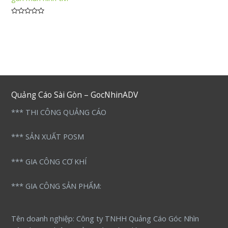
Được
xếp
hạng
0
5
sao
Quảng Cáo Sài Gòn – GocNhinADV
*** THI CÔNG QUẢNG CÁO
*** SẢN XUẤT POSM
*** GIA CÔNG CƠ KHÍ
*** GIA CÔNG SẢN PHẨM:
Tên doanh nghiệp: Công ty TNHH Quảng Cáo Góc Nhìn