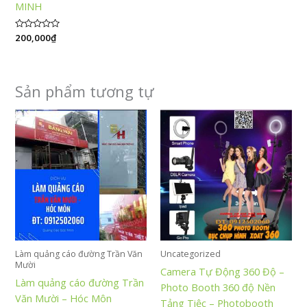
MINH
Được
200,000
₫
xếp
hạng
0
5
sao
Sản phẩm tương tự
Làm quảng cáo đường Trần Văn
Uncategorized
Mười
Camera Tự Động 360 Độ –
Làm quảng cáo đường Trần
Photo Booth 360 độ Nền
Văn Mười – Hóc Môn
Tảng Tiệc – Photobooth