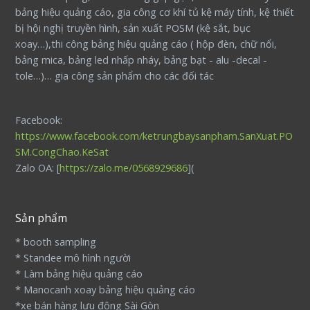
bảng hiệu quảng cáo, gia công cơ khí tủ kệ máy tính, kệ thiết
bị hội nghị truyền hình, sản xuất POSM (kệ sắt, bục
xoay…),thi công bảng hiệu quảng cáo ( hộp đèn, chữ nổi,
bảng mica, bảng led nhấp nháy, bảng bạt - alu -decal -
tole…)… gia công sản phẩm cho các đối tác
Facebook:
https://www.facebook.com/ketrungbaysanpham.SanXuat.PO
SM.CongChao.KeSat
Zalo OA: [
https://zalo.me/0568929686
](
Sản phẩm
* booth sampling
* Standee mô hình người
* Làm bảng hiệu quảng cáo
* Manocanh xoay bảng hiệu quảng cáo
*xe bán hàng lưu động Sài Gòn