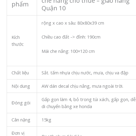
che nắng cho thuê – giao hàng
phẩm
Quận 10
rộng x cao x sâu: 80x80x39 cm
Chiều cao đất -> đỉnh: 190cm
Kích
thước
Mái che nắng: 100×120 cm
Chất liệu
Sắt. tấm nhựa chịu nước, mưa, chịu va đập
Nội dung
AW dán decal chịu nắng, mưa ngoài trời.
Gấp gọn làm 4, bỏ trong túi xách, gấp gọn, dễ
Đóng gói
di chuyển bằng xe honda
Cân nặng
15kg
Đơn vị