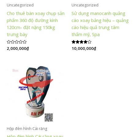
Uncategorized
Uncategorized
Cho thuê bàn xoay chụp sản
Sử dụng manocanh quảng
phẩm 360 độ đường kính
cáo xoay bảng hiệu – quảng
120cm- đặt nặng 150kg
cáo hiệu quả trung tâm
trưng bày
thẩm mỹ, Spa
Được
2,000,000
₫
Được xếp
10,000,000
₫
xếp
hạng
hạng
4.00
0
5 sao
5
sao
Hộp đèn hình Cái răng
Hộp đèn hình Cái răng xoay