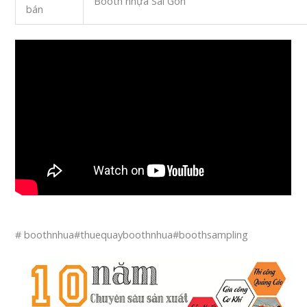
Booth nhựa Sài Gòn
bán
# boothnhua#thuequayboothnhua#boothsampling