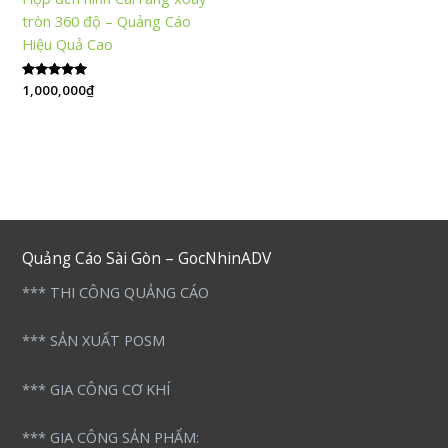
tròn 360 độ – Quảng Cáo
Hiệu Quả Cao
Được xếp
1,000,000
₫
hạng
5.00
5 sao
Quảng Cáo Sài Gòn – GocNhinADV
*** THI CÔNG QUẢNG CÁO
*** SẢN XUẤT POSM
*** GIA CÔNG CƠ KHÍ
*** GIA CÔNG SẢN PHẨM: