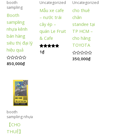
booth
Uncategorized
Uncategorized
sampling
Mẫu xe cafe
cho thuê
Booth
– nước trái
chân
sampling
cây ép –
standee tại
nhựa kênh
quán Le Fruit
TP HCM –
bán hàng
& Cafe
cho hãng
siêu thị đại lý
TOYOTA
hiệu quả
Được xếp
1
₫
hạng
Được
350,000
₫
5.00
xếp
5 sao
Được
850,000
₫
hạng
xếp
0
hạng
5
0
sao
5
sao
booth
sampling nhựa
【CHO
THUÊ】