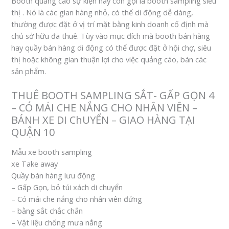
Booth quảng cáo sự kiện hay còn gọi là booth sampling siêu
thị . Nó là các gian hàng nhỏ, có thể di động dễ dàng,
thường được đặt ở vị trí mặt bằng kinh doanh cố định mà
chủ sở hữu đã thuê. Tùy vào mục đích mà booth bán hàng
hay quầy bán hàng di động có thể được đặt ở hội chợ, siêu
thị hoặc không gian thuận lợi cho việc quảng cáo, bán các
sản phẩm.
THUÊ BOOTH SAMPLING SẮT- GẤP GỌN 4
– CÓ MÁI CHE NẮNG CHO NHÂN VIÊN –
BÁNH XE DI ChUYỂN – GIAO HÀNG TẠI
QUẬN 10
Mẫu xe booth sampling
xe Take away
Quầy bán hàng lưu động
– Gấp Gọn, bỏ túi xách di chuyển
– Có mái che nắng cho nhân viên đứng
– bằng sắt chắc chắn
– Vật liệu chống mưa nắng