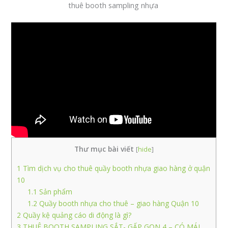
thuê booth sampling nhựa
Thư mục bài viết
[
hide
]
1
Tìm dịch vụ cho thuê quầy booth nhựa giao hàng ở quận
10
1.1
Sản phẩm
1.2
Quầy booth nhựa cho thuê – giao hàng Quận 10
2
Quầy kệ quảng cáo di động là gì?
3
THUÊ BOOTH SAMPLING SẮT- GẤP GỌN 4 – CÓ MÁI