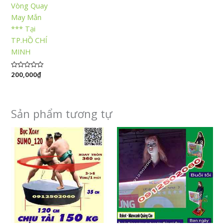
Vòng Quay
May Mắn
*** Tại
TP.HỒ CHÍ
MINH
Được
200,000
₫
xếp
hạng
0
5
sao
Sản phẩm tương tự