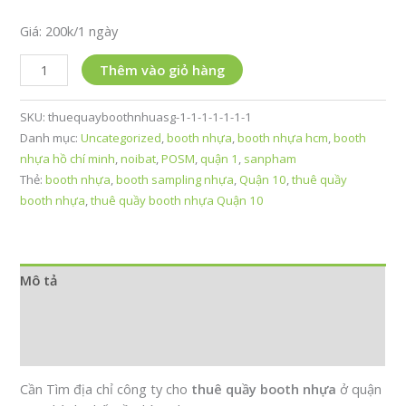
Giá: 200k/1 ngày
Cho
Thêm vào giỏ hàng
thuê
quầy
SKU:
thuequayboothnhuasg-1-1-1-1-1-1-1
booth
Danh mục:
Uncategorized
,
booth nhựa
,
booth nhựa hcm
,
booth
nhựa
nhựa hồ chí minh
,
noibat
,
POSM
,
quận 1
,
sanpham
giao
Thẻ:
booth nhựa
,
booth sampling nhựa
,
Quận 10
,
thuê quầy
hàng
booth nhựa
,
thuê quầy booth nhựa Quận 10
Quận
10
➤
số
Mô tả
lượng
Thông tin bổ sung
Đánh giá (0)
Cần Tìm địa chỉ công ty cho
thuê quầy booth nhựa
ở quận