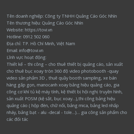
Tên doanh nghiệp: Công ty TNHH Quảng Cáo Góc Nhìn
Tên thương hiệu: Quảng Cáo Góc Nhìn
Website: https://tovi.vn
Hotline: 0912 502 060
Địa chỉ: TP. Hồ Chí Minh, Việt Nam
Email: info@tovi.vn
Lĩnh vực hoạt động:
Thiết kế – thi công – cho thuê thiết bị quảng cáo, sản xuất
cho thuê bục xoay tròn 360 độ video photobooth -quay
video sản phẩm 3D , thuê quầy booth sampling, xe bán
hàng gấp gọn, manocanh xoay bảng hiệu quảng cáo, gia
công cơ khí tủ kệ máy tính, kệ thiết bị hội nghị truyền hình,
sản xuất POSM (kệ sắt, bục xoay…),thi công bảng hiệu
quảng cáo ( hộp đèn, chữ nổi, bảng mica, bảng led nhấp
nháy, bảng bạt - alu -decal - tole…)… gia công sản phẩm cho
các đối tác