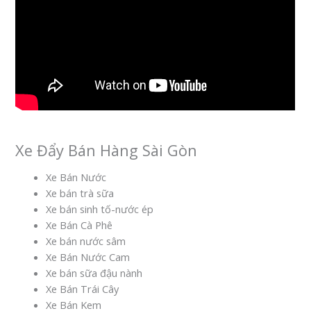
Xe Đẩy Bán Hàng Sài Gòn
Xe Bán Nước
Xe bán trà sữa
Xe bán sinh tố-nước ép
Xe Bán Cà Phê
Xe bán nước sâm
Xe Bán Nước Cam
Xe bán sữa đậu nành
Xe Bán Trái Cây
Xe Bán Kem