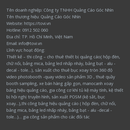
Tên doanh nghiệp: Công ty TNHH Quảng Cáo Góc Nhìn
Tên thương hiệu: Quảng Cáo Góc Nhìn
Website: https://tovi.vn
Hotline: 0912 502 060
Địa chỉ: TP. Hồ Chí Minh, Việt Nam
Email: info@tovi.vn
Lĩnh vực hoạt động:
Thiết kế – thi công – cho thuê thiết bị quảng cáo( hộp đèn,
chữ nổi, bảng mica, bảng led nhấp nháy, bảng bạt - alu -
decal - tole…), sản xuất cho thuê bục xoay tròn 360 độ
video photobooth -quay video sản phẩm 3D , thuê quầy
booth sampling, xe bán hàng gấp gọn, manocanh xoay
bảng hiệu quảng cáo, gia công cơ khí tủ kệ máy tính, kệ thiết
bị hội nghị truyền hình, sản xuất POSM (kệ sắt, bục
xoay…),thi công bảng hiệu quảng cáo ( hộp đèn, chữ nổi,
bảng mica, bảng led nhấp nháy, bảng bạt - alu -decal -
tole…)… gia công sản phẩm cho các đối tác