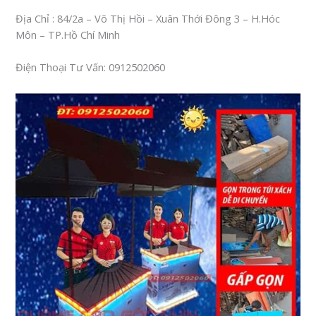
Địa Chỉ : 84/2a – Võ Thị Hồi – Xuân Thới Đông 3 – H.Hóc
Môn – TP.Hồ Chí Minh
Điện Thoại Tư Vấn: 0912502060