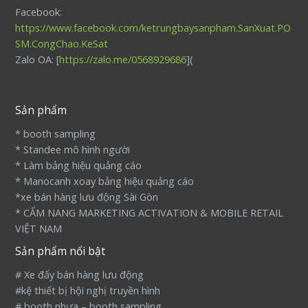
Facebook:
https://www.facebook.com/ketrungbaysanpham.SanXuat.PO
SM.CongChao.KeSat
Zalo OA: [
https://zalo.me/0568929686
](
Sản phẩm
* booth sampling
* Standee mô hình người
* Làm bảng hiệu quảng cáo
* Manocanh xoay bảng hiệu quảng cáo
*xe bán hàng lưu động Sài Gòn
* CẨM NANG MARKETING ACTIVATION & MOBILE RETAIL
VIỆT NAM
Sản phẩm nổi bật
# Xe đẩy bán hàng lưu động
#kệ thiết bị hội nghị truyền hình
# booth nhựa – booth sampling