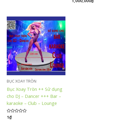
1,000,000
₫
hạng
hạng
0
5.00
5
5 sao
sao
BỤC XOAY TRÒN
Bục Xoay Tròn ++ Sử dụng
cho DJ – Dancer +++ Bar –
karaoke – Club – Lounge
Được
1
₫
xếp
hạng
0
5
sao