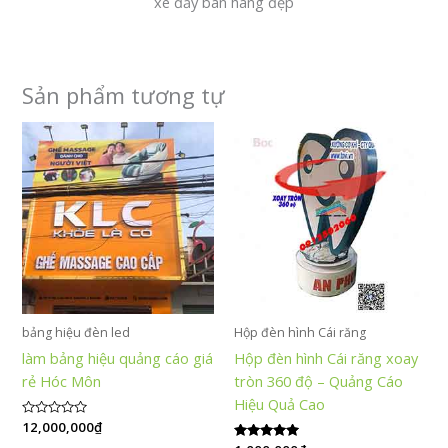
xe đẩy bán hàng đẹp
Sản phẩm tương tự
bảng hiệu đèn led
Hộp đèn hình Cái răng
làm bảng hiệu quảng cáo giá
Hộp đèn hình Cái răng xoay
rẻ Hóc Môn
tròn 360 độ – Quảng Cáo
Hiệu Quả Cao
Được
12,000,000
₫
xếp
Được xếp