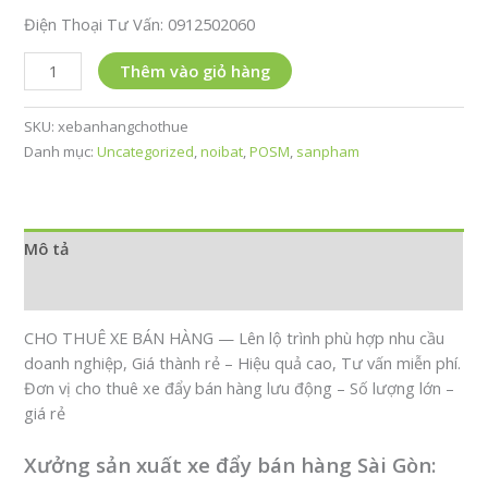
Điện Thoại Tư Vấn: 0912502060
CHO
Thêm vào giỏ hàng
THUÊ
XE
SKU:
xebanhangchothue
BÁN
Danh mục:
Uncategorized
,
noibat
,
POSM
,
sanpham
HÀNG
LƯU
ĐỘNG
số
Mô tả
lượng
Đánh giá (0)
CHO THUÊ XE BÁN HÀNG — Lên lộ trình phù hợp nhu cầu
doanh nghiệp, Giá thành rẻ – Hiệu quả cao, Tư vấn miễn phí.
Đơn vị cho thuê xe đẩy bán hàng lưu động – Số lượng lớn –
giá rẻ
Xưởng sản xuất xe đẩy bán hàng Sài Gòn: