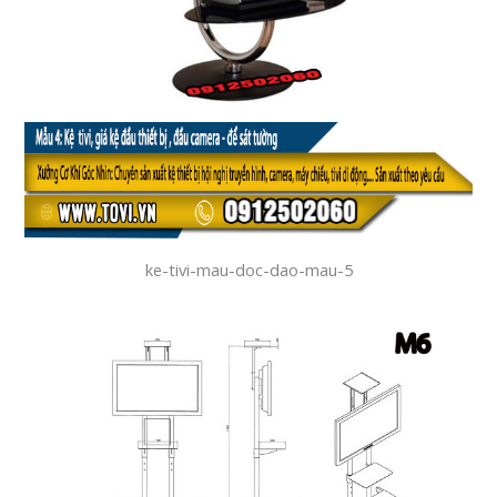
ke-tivi-mau-doc-dao-mau-5