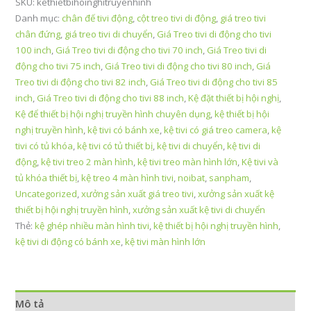
SKU:
kethietbihoinghitruyenhinh
Danh mục:
chân đế tivi động
,
cột treo tivi di động
,
giá treo tivi
chân đứng
,
giá treo tivi di chuyển
,
Giá Treo tivi di động cho tivi
100 inch
,
Giá Treo tivi di động cho tivi 70 inch
,
Giá Treo tivi di
động cho tivi 75 inch
,
Giá Treo tivi di động cho tivi 80 inch
,
Giá
Treo tivi di động cho tivi 82 inch
,
Giá Treo tivi di động cho tivi 85
inch
,
Giá Treo tivi di động cho tivi 88 inch
,
Kệ đặt thiết bị hội nghị
,
Kệ để thiết bị hội nghị truyền hình chuyên dụng
,
kệ thiết bị hội
nghị truyền hình
,
kệ tivi có bánh xe
,
kệ tivi có giá treo camera
,
kệ
tivi có tủ khóa
,
kệ tivi có tủ thiết bị
,
kệ tivi di chuyển
,
kệ tivi di
động
,
kệ tivi treo 2 màn hình
,
kệ tivi treo màn hình lớn
,
Kệ tivi và
tủ khóa thiết bị
,
kệ treo 4 màn hình tivi
,
noibat
,
sanpham
,
Uncategorized
,
xưởng sản xuất giá treo tivi
,
xưởng sản xuất kệ
thiết bị hội nghị truyền hình
,
xưởng sản xuất kệ tivi di chuyển
Thẻ:
kệ ghép nhiều màn hình tivi
,
kệ thiết bị hội nghị truyền hình
,
kệ tivi di động có bánh xe
,
kệ tivi màn hình lớn
Mô tả