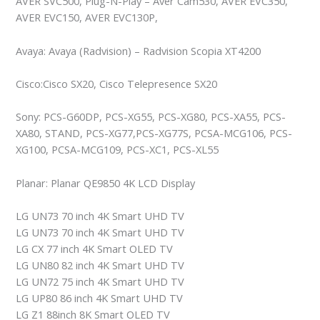
AVER SVC500, Plug-N-Play – Aver Cam530, AVER EVC350,
AVER EVC150, AVER EVC130P,
Avaya: Avaya (Radvision) – Radvision Scopia XT4200
Cisco:Cisco SX20, Cisco Telepresence SX20
Sony: PCS-G60DP, PCS-XG55, PCS-XG80, PCS-XA55, PCS-
XA80, STAND, PCS-XG77,PCS-XG77S, PCSA-MCG106, PCS-
XG100, PCSA-MCG109, PCS-XC1, PCS-XL55
Planar: Planar QE9850 4K LCD Display
LG UN73 70 inch 4K Smart UHD TV
LG UN73 70 inch 4K Smart UHD TV
LG CX 77 inch 4K Smart OLED TV
LG UN80 82 inch 4K Smart UHD TV
LG UN72 75 inch 4K Smart UHD TV
LG UP80 86 inch 4K Smart UHD TV
LG Z1 88inch 8K Smart OLED TV