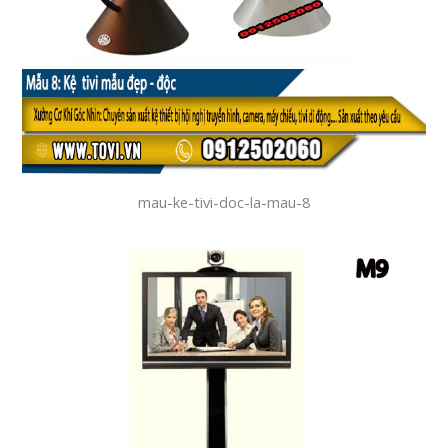
mau-ke-tivi-doc-la-mau-8