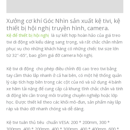
Đánh giá (0)
Xưởng cơ khí Góc Nhìn sản xuất kệ tivi, kệ
thiết bị hội nghị truyền hình, camera.
Kệ để thiết bị hội nghị
là sự kết hợp hoàn hảo của giá treo
tivi di động với kiểu dáng sang trọng, và rất chắc chắn nhằm
phục vụ cho những khách hàng có những chiếc tivi size lớn
từ 32″-65″, bao gồm giá đỡ camera hội nghị.
Kệ tivi di động cho phép điều chỉnh độ cao treo tivi bằng
tay cầm tháo lắp nhanh ở cả hai bên, có một hệ thống quản
lý cáp tích hợp bên trong các cột của nó và sử dụng 4 bánh
xe hãm tải nặng để cung cấp cả khung tĩnh chắc chắn và tính
di động khi cần trong môi trường chuyên nghiệp hoặc lớp
học. Được thiết kế theo các khối mô-đun, sản phẩm này lắp
ráp và tháo dỡ nhanh chóng và dễ dàng.
Kệ tivi tuân thủ tiêu chuẩn VESA: 200 * 200mm, 300 *
300mm, 400 * 200mm, 400 * 300mm, 400 * 400mm, 600 *