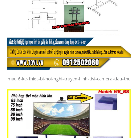
mau 6-ke-thiet-bi-hoi-nghi-truyen-hinh-tivi-camera-dau-thu