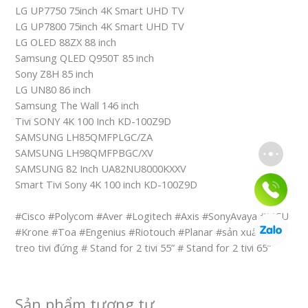
LG UP7750 75inch 4K Smart UHD TV
LG UP7800 75inch 4K Smart UHD TV
LG OLED 88ZX 88 inch
Samsung QLED Q950T 85 inch
Sony Z8H 85 inch
LG UN80 86 inch
Samsung The Wall 146 inch
Tivi SONY 4K 100 Inch KD-100Z9D
SAMSUNG LH85QMFPLGC/ZA
SAMSUNG LH98QMFPBGC/XV
SAMSUNG 82 Inch UA82NU8000KXXV
Smart Tivi Sony 4K 100 inch KD-100Z9D
#Cisco #Polycom #Aver #Logitech #Axis #SonyAvaya #MCU
#Krone #Toa #Engenius #Riotouch #Planar #sản xuất kệ
treo tivi đứng # Stand for 2 tivi 55” # Stand for 2 tivi 65”
Sản phẩm tương tự