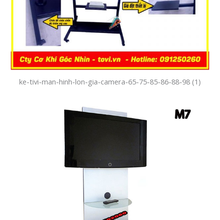
ke-tivi-man-hinh-lon-gia-camera-65-75-85-86-88-98 (1)