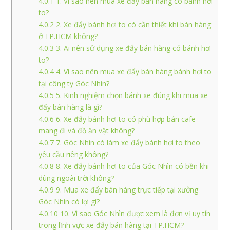
4.0.1
1. Vì sao nên mua xe đẩy bán hàng có bánh hơi
to?
4.0.2
2. Xe đẩy bánh hơi to có cần thiết khi bán hàng
ở TP.HCM không?
4.0.3
3. Ai nên sử dụng xe đẩy bán hàng có bánh hơi
to?
4.0.4
4. Vì sao nên mua xe đẩy bán hàng bánh hơi to
tại công ty Góc Nhìn?
4.0.5
5. Kinh nghiệm chọn bánh xe đúng khi mua xe
đẩy bán hàng là gì?
4.0.6
6. Xe đẩy bánh hơi to có phù hợp bán cafe
mang đi và đồ ăn vặt không?
4.0.7
7. Góc Nhìn có làm xe đẩy bánh hơi to theo
yêu cầu riêng không?
4.0.8
8. Xe đẩy bánh hơi to của Góc Nhìn có bền khi
dùng ngoài trời không?
4.0.9
9. Mua xe đẩy bán hàng trực tiếp tại xưởng
Góc Nhìn có lợi gì?
4.0.10
10. Vì sao Góc Nhìn được xem là đơn vị uy tín
trong lĩnh vực xe đẩy bán hàng tại TP.HCM?