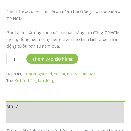
Địa chỉ: 84/2A Võ Thị Hồi – Xuân Thới Đông 3 – Hóc Môn –
TP.HCM
Góc Nhìn – Xưởng sản xuất xe bán hàng lưu động TPHCM
uy tín, đồng hành cùng hàng trăm mô hình kinh doanh lưu
động suốt hơn 10 năm qua.
Xe
Thêm vào giỏ hàng
Bán
Hàng
Danh mục:
Uncategorized
,
noibat
,
POSM
,
sanpham
Lưu
Thẻ:
Xe bán hàng lưu động
Động
TPHCM
–
Xưởng
Mô tả
Sản
Xuất
Đánh giá (0)
Trực
Trong bối cảnh chi phí mặt bằng ngày càng cao, mô hình xe
Tiếp