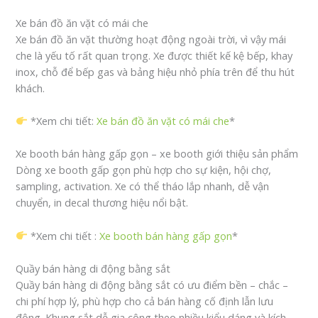
Xe bán đồ ăn vặt có mái che
Xe bán đồ ăn vặt thường hoạt động ngoài trời, vì vậy mái
che là yếu tố rất quan trọng. Xe được thiết kế kệ bếp, khay
inox, chỗ để bếp gas và bảng hiệu nhỏ phía trên để thu hút
khách.
*Xem chi tiết:
Xe bán đồ ăn vặt có mái che
*
Xe booth bán hàng gấp gọn – xe booth giới thiệu sản phẩm
Dòng xe booth gấp gọn phù hợp cho sự kiện, hội chợ,
sampling, activation. Xe có thể tháo lắp nhanh, dễ vận
chuyển, in decal thương hiệu nổi bật.
*Xem chi tiết :
Xe booth bán hàng gấp gọn
*
Quầy bán hàng di động bằng sắt
Quầy bán hàng di động bằng sắt có ưu điểm bền – chắc –
chi phí hợp lý, phù hợp cho cả bán hàng cố định lẫn lưu
động. Khung sắt dễ gia công theo nhiều kiểu dáng và kích