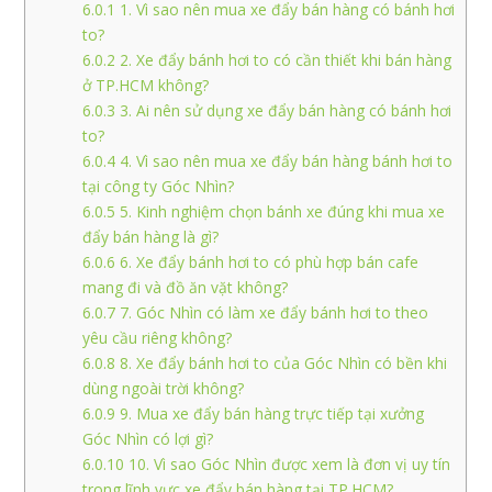
6.0.1
1. Vì sao nên mua xe đẩy bán hàng có bánh hơi
to?
6.0.2
2. Xe đẩy bánh hơi to có cần thiết khi bán hàng
ở TP.HCM không?
6.0.3
3. Ai nên sử dụng xe đẩy bán hàng có bánh hơi
to?
6.0.4
4. Vì sao nên mua xe đẩy bán hàng bánh hơi to
tại công ty Góc Nhìn?
6.0.5
5. Kinh nghiệm chọn bánh xe đúng khi mua xe
đẩy bán hàng là gì?
6.0.6
6. Xe đẩy bánh hơi to có phù hợp bán cafe
mang đi và đồ ăn vặt không?
6.0.7
7. Góc Nhìn có làm xe đẩy bánh hơi to theo
yêu cầu riêng không?
6.0.8
8. Xe đẩy bánh hơi to của Góc Nhìn có bền khi
dùng ngoài trời không?
6.0.9
9. Mua xe đẩy bán hàng trực tiếp tại xưởng
Góc Nhìn có lợi gì?
6.0.10
10. Vì sao Góc Nhìn được xem là đơn vị uy tín
trong lĩnh vực xe đẩy bán hàng tại TP.HCM?