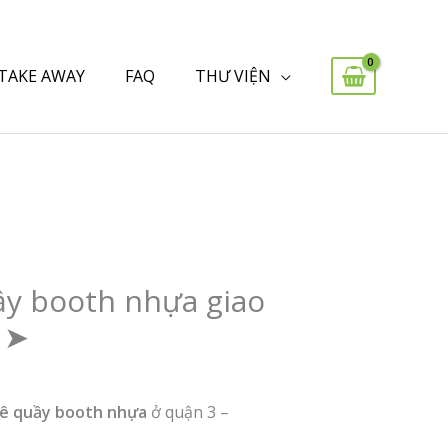
 TAKE AWAY
FAQ
THƯ VIỆN
ầy booth nhựa giao
 ➤
ê quầy booth nhựa
ở quận 3 –