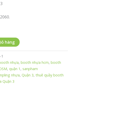
 3
2060.
iỏ hàng
-1
booth nhựa
,
booth nhựa hcm
,
booth
OSM
,
quận 1
,
sanpham
mpling nhựa
,
Quận 3
,
thuê quầy booth
a Quận 3