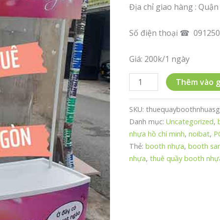
Địa chỉ giao hàng : Quận
Số điện thoại ☎ 091250
Giá: 200k/1 ngày
Cho
Thêm vào g
thuê
quầy
SKU:
thuequayboothnhuasg
booth
Danh mục:
Uncategorized
,
nhựa
nhựa hồ chí minh
,
noibat
,
P
giao
Thẻ:
booth nhựa
,
booth sa
hàng
nhựa
,
thuê quầy booth nhự
Quận
3
➤
số
lượng